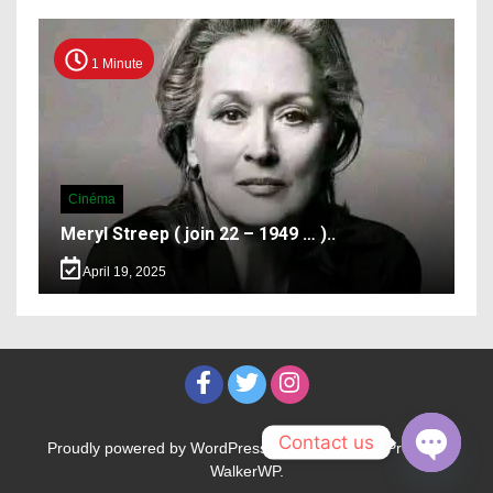
1 Minute
Cinéma
Meryl Streep ( join 22 – 1949 … )..
April 19, 2025
Contact us
Proudly powered by WordPress
|
Theme: WalkerPress by
WalkerWP
.
Open