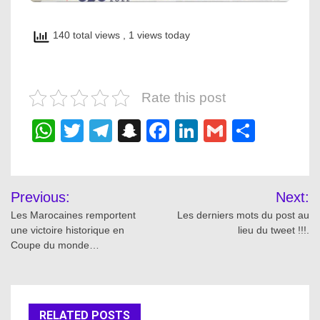
140 total views
, 1 views today
Rate this post
WhatsApp
Twitter
Telegram
Snapchat
Facebook
LinkedIn
Gmail
Share
Post
Previous:
Next:
navigation
Les Marocaines remportent
Les derniers mots du post au
une victoire historique en
lieu du tweet !!!.
Coupe du monde…
RELATED POSTS