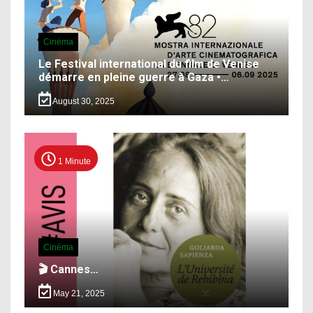
Cinéma
Le Festival international du film de Venise
démarre en pleine guerre à Gaza •…
August 30, 2025
1 Minute
Cinéma
🎬 Cannes…
May 21, 2025