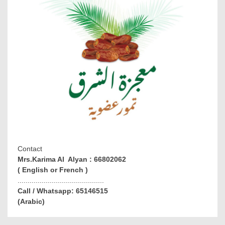
Contact
Mrs.Karima Al Alyan : 66802062
( English or French )
...........................................
Call / Whatsapp: 65146515
(Arabic)