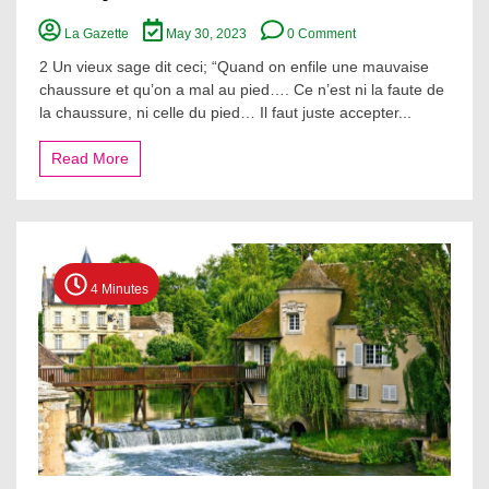
on
La Gazette
May 30, 2023
0 Comment
Au
sujet
2 Un vieux sage dit ceci; “Quand on enfile une mauvaise
de
chaussure et qu’on a mal au pied…. Ce n’est ni la faute de
”l’amour
la chaussure, ni celle du pied… Il faut juste accepter...
“..
Read More
4 Minutes