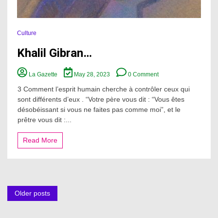
Culture
Khalil Gibran…
on
La Gazette
May 28, 2023
0 Comment
Khalil
Gibran…
3 Comment l’esprit humain cherche à contrôler ceux qui
sont différents d’eux . “Votre père vous dit : “Vous êtes
désobéissant si vous ne faites pas comme moi”, et le
prêtre vous dit :...
Read More
Posts
Older posts
navigation