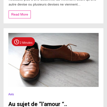
le
autre devise ou plusieurs devises ne viennent...
dollar
perde
sa
Read More
position
dominante..
2 Minutes
Avis
Au sujet de ”l’amour “..