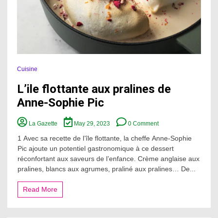
Cuisine
L’ile flottante aux pralines de
Anne-Sophie Pic
on
La Gazette
May 29, 2023
0 Comment
L’ile
flottante
1 Avec sa recette de l’île flottante, la cheffe Anne-Sophie
aux
Pic ajoute un potentiel gastronomique à ce dessert
pralines
réconfortant aux saveurs de l’enfance. Crème anglaise aux
de
pralines, blancs aux agrumes, praliné aux pralines… De...
Anne-
Sophie
Pic
Read More