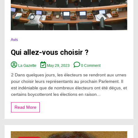
Avis
Qui allez-vous choisir ?
on
La Gazette
May 29, 2023
0 Comment
Qui
allez-
2 Dans quelques jours, les électeurs se rendront aux urnes
vous
pour choisir leurs représentants au prochain Parlement. Il
choisir
est indéniable que de nombreux électeurs ont été déçus, et
?
certains boycotteront les élections en raison...
Read More