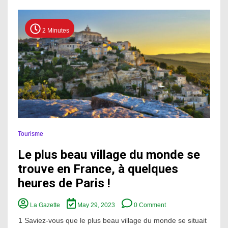
2 Minutes
Tourisme
Le plus beau village du monde se
trouve en France, à quelques
heures de Paris !
on
La Gazette
May 29, 2023
0 Comment
Le
plus
1 Saviez-vous que le plus beau village du monde se situait
beau