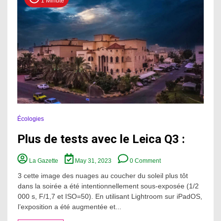
1 Minute
Écologies
Plus de tests avec le Leica Q3 :
on
La Gazette
May 31, 2023
0 Comment
Plus
de
3 cette image des nuages ​​au coucher du soleil plus tôt
tests
dans la soirée a été intentionnellement sous-exposée (1/2
avec
000 s, F/1,7 et ISO=50). En utilisant Lightroom sur iPadOS,
le
l’exposition a été augmentée et...
Leica
Q3