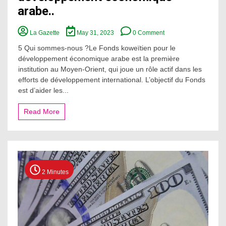
arabe..
on
La Gazette
May 31, 2023
0 Comment
Le
Fonds
5 Qui sommes-nous ?Le Fonds koweïtien pour le
koweïtien
développement économique arabe est la première
pour
institution au Moyen-Orient, qui joue un rôle actif dans les
le
efforts de développement international. L’objectif du Fonds
développement
est d’aider les...
économique
arabe..
Read More
2 Minutes