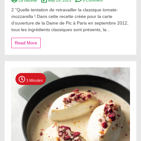
La Gazette
May 29, 2023
0 Comment
LES
PETITES
2 “Quelle tentation de retravailler la classique tomate-
TOMATES
mozzarella ! Dans cette recette créée pour la carte
DE
d’ouverture de la Dame de Pic à Paris en septembre 2012,
COULEURS,
tous les ingrédients classiques sont présents, la...
CRÉMEUX
DE
MOZZARELLA
Read More
DI
BUFALA,
ÉMULSION
À
LA
TOMATE
3 Minutes
ET
VIEUX
RHUM
AGRICOLE
LÉGÈREMENT
INFUSÉE
À
LA
VANILLE
DE
TAHITI