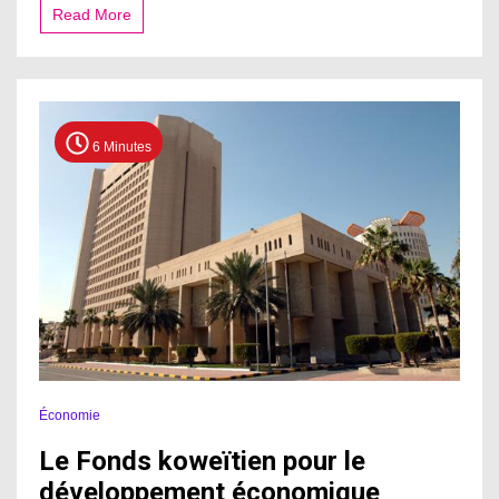
:
Read More
6 Minutes
Économie
Le Fonds koweïtien pour le
développement économique