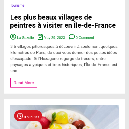
Tourisme
Les plus beaux villages de
peintres à visiter en Île-de-France
on
La Gazette
May 29, 2023
0 Comment
Les
plus
3 5 villages pittoresques à découvrir à seulement quelques
beaux
kilomètres de Paris, de quoi vous donner des petites idées
villages
d’escapade. Si l’Hexagone regorge de trésors, entre
de
paysages atypiques et lieux historiques, l’Île-de-France est
peintres
une...
à
visiter
en
Read More
Île-
de-
France
0 Minutes