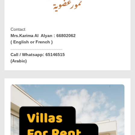
Contact
Mrs.Karima Al Alyan : 66802062
( English or French )
...........................................
Call / Whatsapp: 65146515
(Arabic)