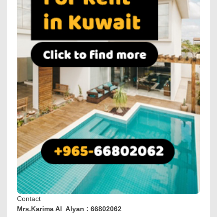
Contact
Mrs.Karima Al Alyan : 66802062