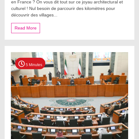
en France ? On vous dit tout sur ce joyau architectural et
village
culturel ! Nul besoin de parcourir des kilomètres pour
du
découvrir des villages...
monde
se
trouve
Read More
en
France,
à
quelques
heures
de
5 Minutes
Paris
!