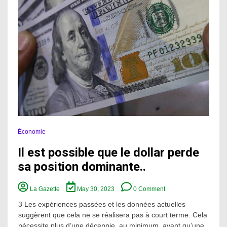
Économie
Il est possible que le dollar perde
sa position dominante..
on
La Gazette
May 30, 2023
0 Comment
Il
est
3 Les expériences passées et les données actuelles
possible
suggèrent que cela ne se réalisera pas à court terme. Cela
que
nécessite plus d’une décennie, au minimum, avant qu’une