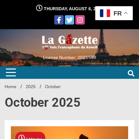
Skip
THURSDAY, AUGUST 6, 2026
to
FR
content
License Number: 2023/559
Home
2025
October
October 2025