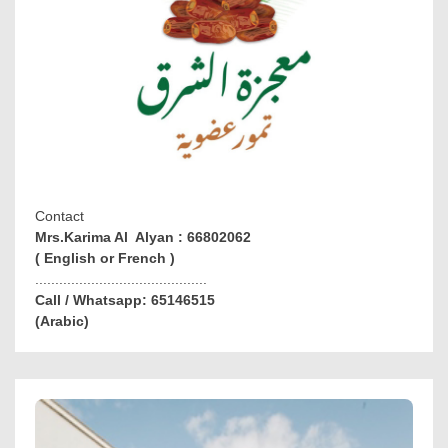
Contact
Mrs.Karima Al Alyan : 66802062
( English or French )
...........................................
Call / Whatsapp: 65146515
(Arabic)