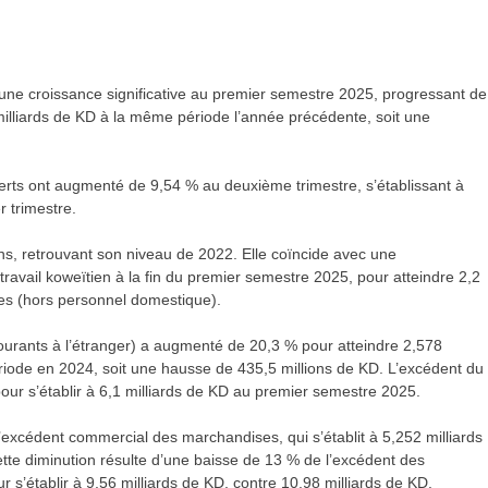
 une croissance significative au premier semestre 2025, progressant de
milliards de KD à la même période l’année précédente, soit une
erts ont augmenté de 9,54 % au deuxième trimestre, s’établissant à
r trimestre.
 ans, retrouvant son niveau de 2022. Elle coïncide avec une
ravail koweïtien à la fin du premier semestre 2025, pour atteindre 2,2
nes (hors personnel domestique).
ourants à l’étranger) a augmenté de 20,3 % pour atteindre 2,578
riode en 2024, soit une hausse de 435,5 millions de KD. L’excédent du
ur s’établir à 6,1 milliards de KD au premier semestre 2025.
’excédent commercial des marchandises, qui s’établit à 5,252 milliards
tte diminution résulte d’une baisse de 13 % de l’excédent des
ur s’établir à 9,56 milliards de KD, contre 10,98 milliards de KD.