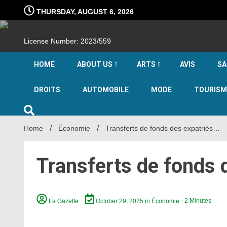
Skip
THURSDAY, AUGUST 6, 2026
to
content
License Number: 2023/559
HOME
ABOUT US
ARTS
AVIS
SA
DROITS
AUTOMOBILE
MODE
TOURISM
Home
Économie
Transferts de fonds des expatriés…
Transferts de fonds 
La Gazette
October 29, 2025
in
Économie
- 2 Minutes