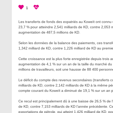
1
Les transferts de fonds des expatriés au Koweït ont connu
23,7 % pour atteindre 2,541 milliards de KD, contre 2,053 
augmentation de 487,5 millions de KD.
Selon les données de la balance des paiements, ces transf
1,342 milliard de KD, contre 1,226 milliard de KD au premie
Cette croissance est la plus forte enregistrée depuis trois
augmentation de 4,1 % sur un an de la taille du marché du t
millions de travailleurs, soit une hausse de 88 400 person
Le déficit du compte des revenus secondaires (transferts c
milliards de KD, contre 2,142 milliards de KD à la même pé
compte courant du Koweït a diminué de 19,1 % sur un an po
Ce recul est principalement dû à une baisse de 26,5 % de l
de KD, contre 7,153 milliards de KD l’année précédente. Ce
exportations de pétrole, qui atteint 1,426 milliard de KD, po