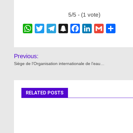
5/5 - (1 vote)
WhatsApp
Twitter
Telegram
Snapchat
Facebook
LinkedIn
Gmail
Sha
Post
Previous:
navigation
Siège de l’Organisation internationale de l’eau…
RELATED POSTS