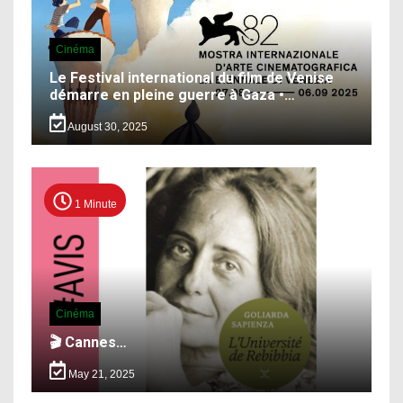
Cinéma
Le Festival international du film de Venise
démarre en pleine guerre à Gaza •…
August 30, 2025
1 Minute
Cinéma
🎬 Cannes…
May 21, 2025