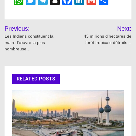
WhatsApp
Twitter
Telegram
Snapchat
Facebook
LinkedIn
Gmail
Share
Post
Previous:
Next:
navigation
Les Indiens constituent la
43 millions d’hectares de
main-d’œuvre la plus
forêt tropicale détruits…
nombreuse…
RELATED POSTS