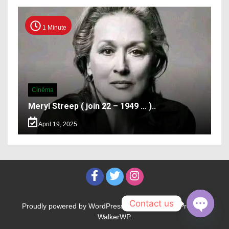
1 Minute
Cinéma
Meryl Streep ( join 22 – 1949 … )..
April 19, 2025
Contact us
Proudly powered by WordPress
|
Theme: WalkerPress by
WalkerWP
.
Open