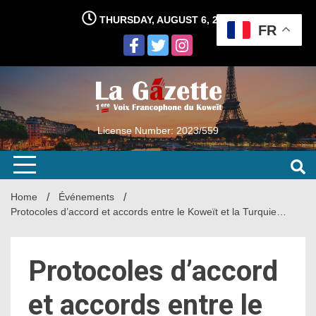
Skip
THURSDAY, AUGUST 6, 2026
to
FR
content
License Number: 2023/559
Home
Événements
Protocoles d’accord et accords entre le Koweït et la Turquie…
Protocoles d’accord
et accords entre le