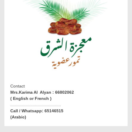
Contact
Mrs.Karima Al Alyan : 66802062
( English or French )
...........................................
Call / Whatsapp: 65146515
(Arabic)