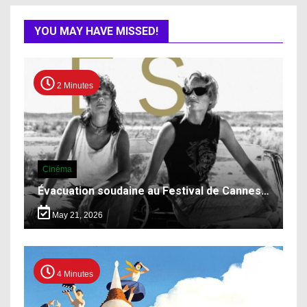
YOU MAY HAVE MISSED!
2 Minutes
Cinéma
Évacuation soudaine au Festival de Cannes…
May 21, 2026
4 Minutes