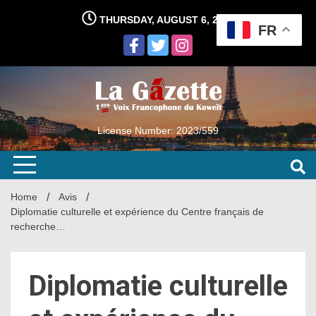
Skip
THURSDAY, AUGUST 6, 2026
to
FR
content
License Number: 2023/559
Home
Avis
Diplomatie culturelle et expérience du Centre français de
recherche…
Diplomatie culturelle