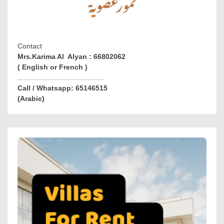
Contact
Mrs.Karima Al Alyan : 66802062
( English or French )
...........................................
Call / Whatsapp: 65146515
(Arabic)