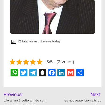
72 total views
, 1 views today
5/5 - (2 votes)
WhatsApp
Twitter
Telegram
Snapchat
Facebook
LinkedIn
Gmail
Share
Post
Previous:
Next:
navigation
Elle a lancé cette année son
les nouveaux bienfaits du