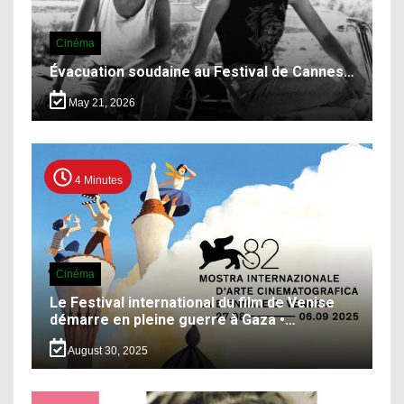
Cinéma
Évacuation soudaine au Festival de Cannes…
May 21, 2026
4 Minutes
Cinéma
Le Festival international du film de Venise
démarre en pleine guerre à Gaza •…
August 30, 2025