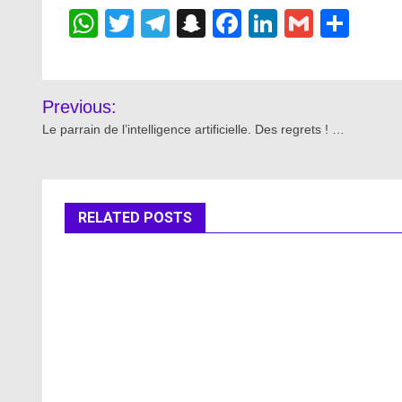
WhatsApp
Twitter
Telegram
Snapchat
Facebook
LinkedIn
Gmail
Sha
Post
Previous:
navigation
Le parrain de l’intelligence artificielle. Des regrets ! …
RELATED POSTS