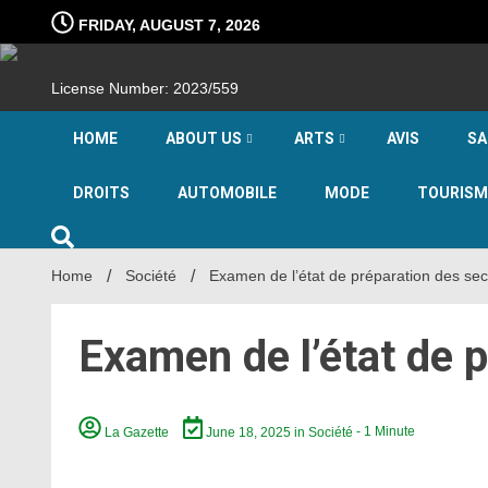
Skip
FRIDAY, AUGUST 7, 2026
to
content
License Number: 2023/559
HOME
ABOUT US
ARTS
AVIS
SA
DROITS
AUTOMOBILE
MODE
TOURISM
Home
Société
Examen de l’état de préparation des se
Examen de l’état de 
La Gazette
June 18, 2025
in
Société
- 1 Minute