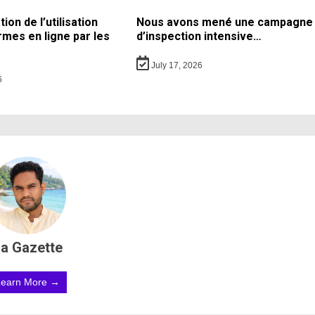
on de l’utilisation
Nous avons mené une campagne
rmes en ligne par les
d’inspection intensive…
July 17, 2026
6
a Gazette
Learn More →