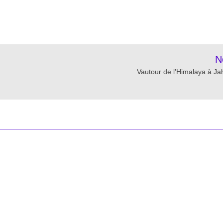
re
N
Vautour de l’Himalaya à J