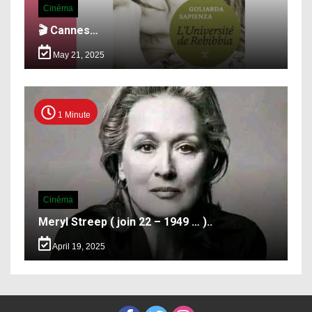
Cinéma
🎬 Cannes…
May 21, 2025
1 Minute
Cinéma
Meryl Streep ( join 22 – 1949 … )..
April 19, 2025