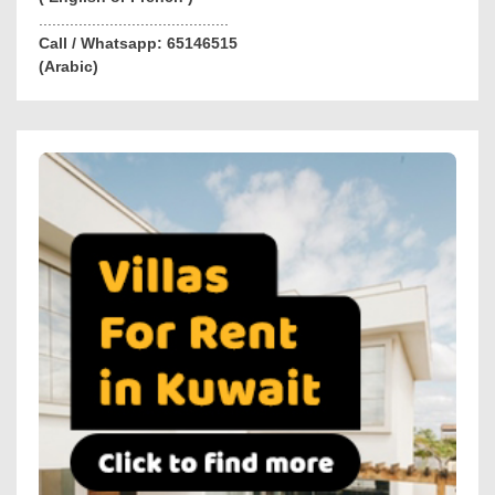
...........................................
Call / Whatsapp: 65146515
(Arabic)