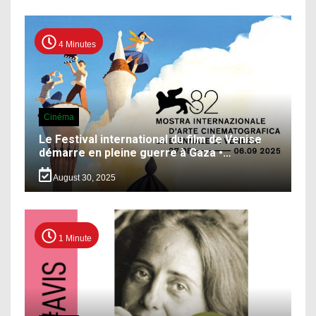
4 Minutes
Cinéma
Le Festival international du film de Venise
démarre en pleine guerre à Gaza •…
August 30, 2025
1 Minute