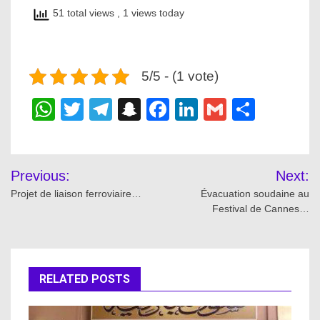
51 total views
, 1 views today
5/5 - (1 vote)
WhatsApp
Twitter
Telegram
Snapchat
Facebook
LinkedIn
Gmail
Share
Post
Previous:
Next:
navigation
Projet de liaison ferroviaire…
Évacuation soudaine au
Festival de Cannes…
RELATED POSTS