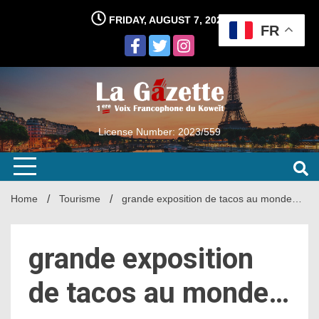
Skip
FRIDAY, AUGUST 7, 2026
to
FR
content
License Number: 2023/559
Home
Tourisme
grande exposition de tacos au monde…
grande exposition
de tacos au monde…