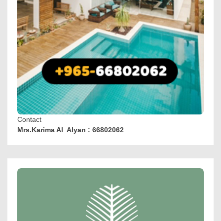
Contact
Mrs.Karima Al Alyan : 66802062