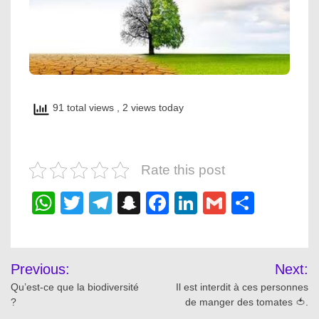
91 total views
, 2 views today
Rate this post
WhatsApp
Twitter
Telegram
Snapchat
Facebook
LinkedIn
Gmail
Share
Post
Previous:
Next:
navigation
Qu’est-ce que la biodiversité
Il est interdit à ces personnes
?
de manger des tomates 🍅.