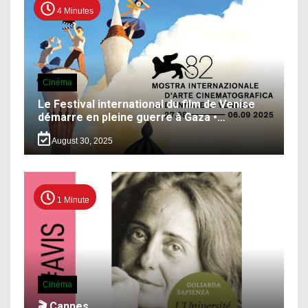
4 Minutes
Cinéma
Le Festival international du film de Venise
démarre en pleine guerre à Gaza •…
August 30, 2025
1 Minute
Cinéma
🎬 Cannes…