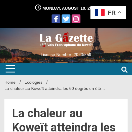
Skip
MONDAY, AUGUST 10, 2026
to
FR
content
License Number: 2023/559
Home
Écologies
La chaleur au Koweït atteindra les 60 degrés en été…
La chaleur au
Koweït atteindra les