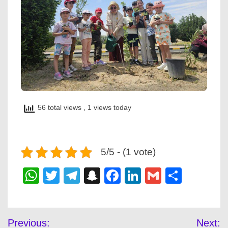
56 total views
, 1 views today
5/5 - (1 vote)
WhatsApp
Twitter
Telegram
Snapchat
Facebook
LinkedIn
Gmail
Share
Post
Previous:
Next: