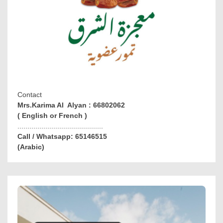
Contact
Mrs.Karima Al Alyan : 66802062
( English or French )
...........................................
Call / Whatsapp: 65146515
(Arabic)