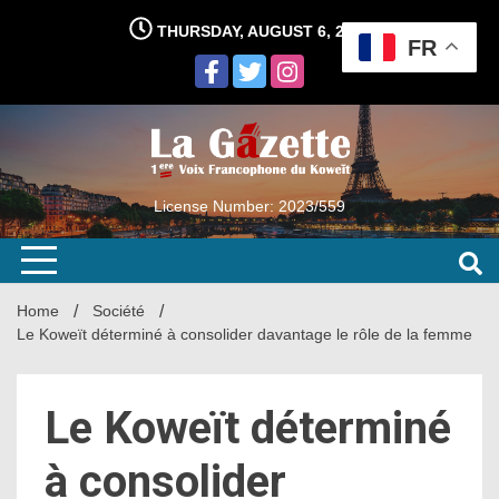
Skip
THURSDAY, AUGUST 6, 2026
to
FR
content
License Number: 2023/559
Home
Société
Le Koweït déterminé à consolider davantage le rôle de la femme
Le Koweït déterminé
à consolider