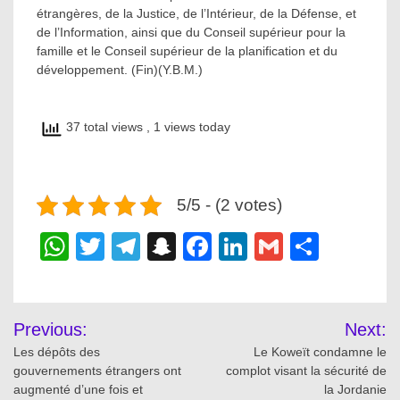
étrangères, de la Justice, de l’Intérieur, de la Défense, et
de l’Information, ainsi que du Conseil supérieur pour la
famille et le Conseil supérieur de la planification et du
développement. (Fin)(Y.B.M.)
37 total views
, 1 views today
5/5 - (2 votes)
WhatsApp
Twitter
Telegram
Snapchat
Facebook
LinkedIn
Gmail
Share
Post
Previous:
Next:
navigation
Les dépôts des
Le Koweït condamne le
gouvernements étrangers ont
complot visant la sécurité de
augmenté d’une fois et
la Jordanie