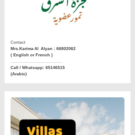
Contact
Mrs.Karima Al Alyan : 66802062
( English or French )
...........................................
Call / Whatsapp: 65146515
(Arabic)