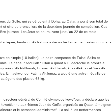
eux du Golfe, qui se déroulent à Doha, au Qatar, a porté son total de
t et cinq de bronze lors de la deuxième journée de compétition. Ces
mière journée. Les Jeux se poursuivent jusqu’au 22 de ce mois.
nt à l’épée, tandis qu’Ali Rahma a décroché l’argent en taekwondo dan
nze en simple (10-balles). La paire composée de Faisal Salim et
ble. Le nageur Abdullah Sultan a quant à lui décroché le bronze au
posée d’Ali Al-Kharafi, Hussein Al-Kharafi, Anaz Al-Anaz et Yara Al-
cles. En taekwondo, Fatima Al-Jumaz a ajouté une autre médaille de
 catégorie des plus de 68 kg.
n, directeur général du Comité olympique koweïtien, a déclaré que les
ive koweïtienne aux 4èmes Jeux du Golfe, organisés au Qatar, témoignen
raîneurs et le personnel administratif. Il a salué les performances