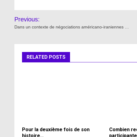
Post
Previous:
navigation
Dans un contexte de négociations américano-iraniennes …
RELATED POSTS
Pour la deuxième fois de son
Combien rec
histoire…
participante