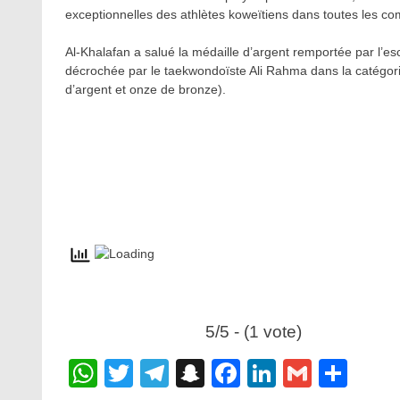
exceptionnelles des athlètes koweïtiens dans toutes les com
Al-Khalafan a salué la médaille d’argent remportée par l’es
décrochée par le taekwondoïste Ali Rahma dans la catégorie
d’argent et onze de bronze).
5/5 - (1 vote)
WhatsApp
Twitter
Telegram
Snapchat
Facebook
LinkedIn
Gmail
Sha