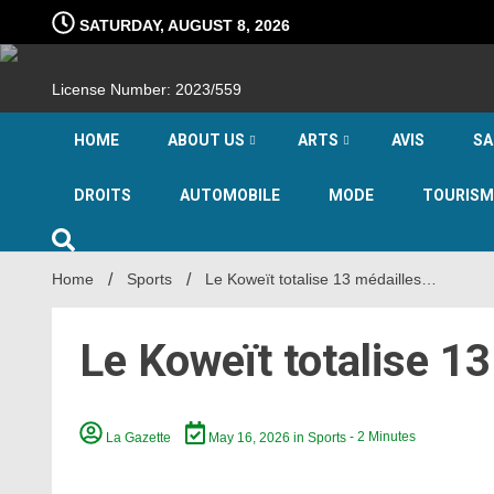
Skip
SATURDAY, AUGUST 8, 2026
to
content
License Number: 2023/559
HOME
ABOUT US
ARTS
AVIS
SA
DROITS
AUTOMOBILE
MODE
TOURISM
Home
Sports
Le Koweït totalise 13 médailles…
Le Koweït totalise 1
La Gazette
May 16, 2026
in
Sports
- 2 Minutes