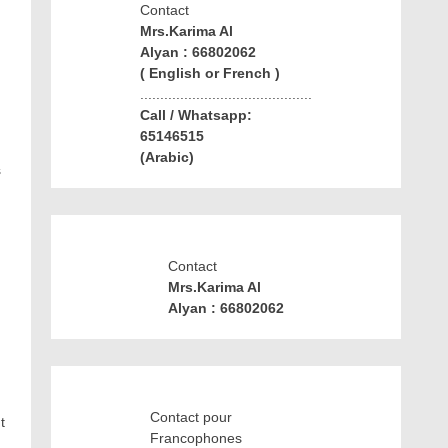
Contact
Mrs.Karima Al
Alyan : 66802062
( English or French )
...........................................
Call / Whatsapp:
65146515
(Arabic)
s
Contact
Mrs.Karima Al
Alyan : 66802062
Contact pour
t
Francophones