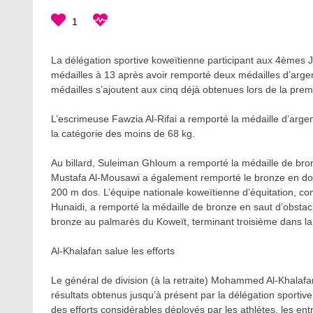
1
La délégation sportive koweïtienne participant aux 4èmes J
médailles à 13 après avoir remporté deux médailles d’argen
médailles s’ajoutent aux cinq déjà obtenues lors de la pre
L’escrimeuse Fawzia Al-Rifai a remporté la médaille d’arge
la catégorie des moins de 68 kg.
Au billard, Suleiman Ghloum a remporté la médaille de bro
Mustafa Al-Mousawi a également remporté le bronze en dou
200 m dos. L’équipe nationale koweïtienne d’équitation, com
Hunaidi, a remporté la médaille de bronze en saut d’obsta
bronze au palmarès du Koweït, terminant troisième dans la
Al-Khalafan salue les efforts
Le général de division (à la retraite) Mohammed Al-Khalafa
résultats obtenus jusqu’à présent par la délégation sport
des efforts considérables déployés par les athlètes, les ent