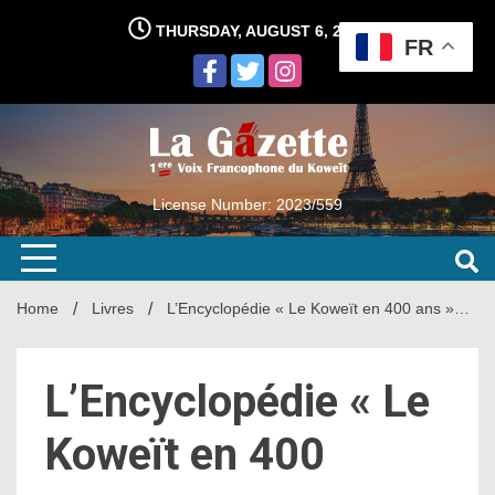
Skip
THURSDAY, AUGUST 6, 2026
to
FR
content
License Number: 2023/559
Home
Livres
L’Encyclopédie « Le Koweït en 400 ans »…
L’Encyclopédie « Le
Koweït en 400