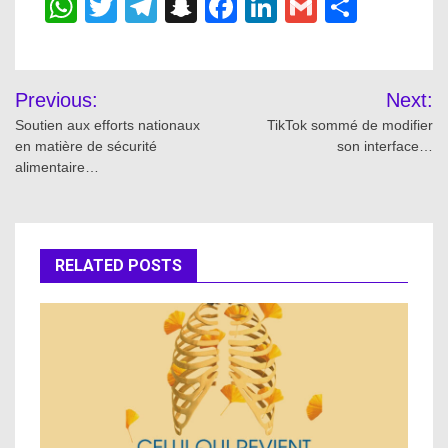
WhatsApp
Twitter
Telegram
Snapchat
Facebook
LinkedIn
Gmail
Share
Post
Previous:
Next:
navigation
Soutien aux efforts nationaux
TikTok sommé de modifier
en matière de sécurité
son interface…
alimentaire…
RELATED POSTS