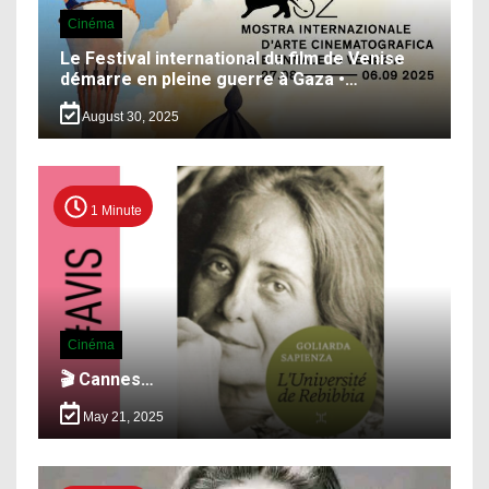
Cinéma
Le Festival international du film de Venise
démarre en pleine guerre à Gaza •…
August 30, 2025
1 Minute
Cinéma
🎬 Cannes…
May 21, 2025