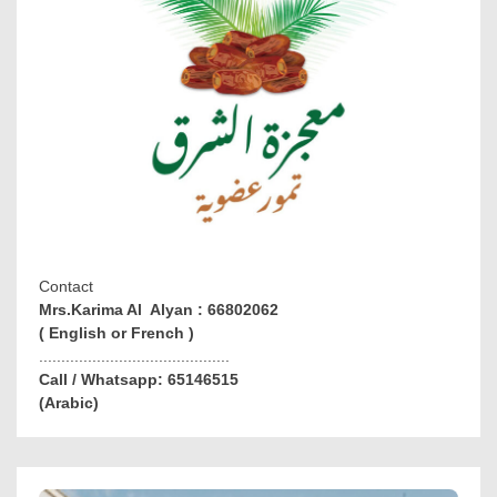
Contact
Mrs.Karima Al Alyan : 66802062
( English or French )
...........................................
Call / Whatsapp: 65146515
(Arabic)