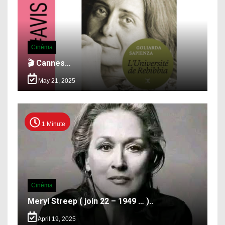
Cinéma
🎬 Cannes…
May 21, 2025
1 Minute
Cinéma
Meryl Streep ( join 22 – 1949 … )..
April 19, 2025