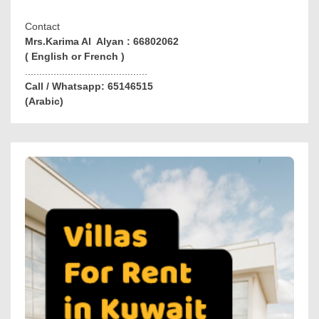
Contact
Mrs.Karima Al Alyan : 66802062
( English or French )
...........................................
Call / Whatsapp: 65146515
(Arabic)