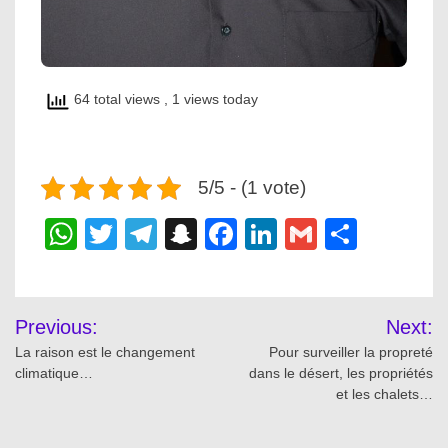
64 total views
, 1 views today
5/5 - (1 vote)
WhatsApp
Twitter
Telegram
Snapchat
Facebook
LinkedIn
Gmail
Share
Post
Previous:
Next:
navigation
La raison est le changement
Pour surveiller la propreté
climatique…
dans le désert, les propriétés
et les chalets…