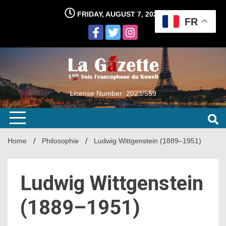
Skip
FRIDAY, AUGUST 7, 2026
to
FR
content
License Number: 2023/559
Home
Philosophie
Ludwig Wittgenstein (1889–1951)
Ludwig Wittgenstein
(1889–1951)