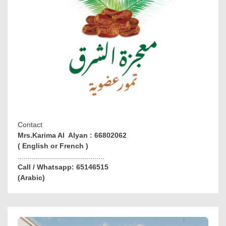
Contact
Mrs.Karima Al Alyan : 66802062
( English or French )
...........................................
Call / Whatsapp: 65146515
(Arabic)