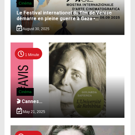
Cinéma
Le Festival international du film de Venise
démarre en pleine guerre à Gaza •…
August 30, 2025
1 Minute
Cinéma
🎬 Cannes…
May 21, 2025