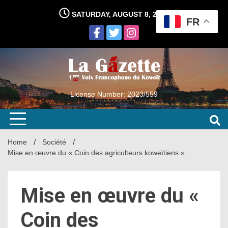
Skip
SATURDAY, AUGUST 8, 2026
to
FR
content
License Number: 2023/559
Home
Société
Mise en œuvre du « Coin des agriculteurs koweïtiens »…
Mise en œuvre du «
Coin des