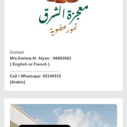
Contact
Mrs.Karima Al Alyan : 66802062
( English or French )
...........................................
Call / Whatsapp: 65146515
(Arabic)