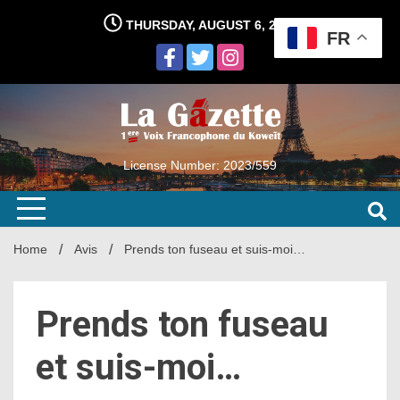
Skip
THURSDAY, AUGUST 6, 2026
to
FR
content
License Number: 2023/559
Home
Avis
Prends ton fuseau et suis-moi…
Prends ton fuseau
et suis-moi…