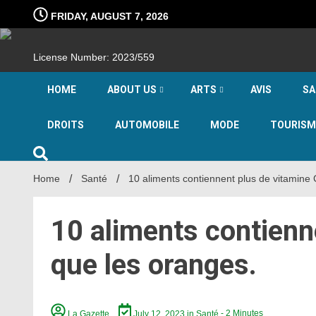
Skip
FRIDAY, AUGUST 7, 2026
to
content
License Number: 2023/559
HOME
ABOUT US
ARTS
AVIS
SA
DROITS
AUTOMOBILE
MODE
TOURISM
Home
Santé
10 aliments contiennent plus de vitamine 
10 aliments contienn
que les oranges.
La Gazette
July 12, 2023
in
Santé
- 2 Minutes