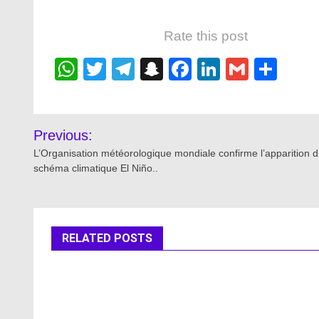
Rate this post
WhatsApp
Twitter
Telegram
Snapchat
Facebook
LinkedIn
Gmail
Sha
Post
Previous:
navigation
L’Organisation météorologique mondiale confirme l’apparition d
schéma climatique El Niño..
RELATED POSTS