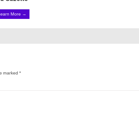
Learn More →
are marked
*