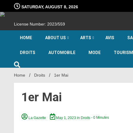
Skip
SATURDAY, AUGUST 8, 2026
to
content
License Number: 2023/559
HOME
ABOUT US
ARTS
AVIS
SA
DROITS
AUTOMOBILE
MODE
TOURISM
Home
Droits
1er Mai
1er Mai
La Gazette
May 1, 2023
in
Droits
- 0 Minutes