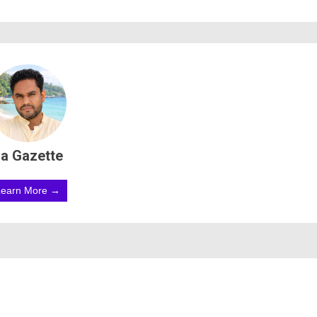
a Gazette
Learn More →