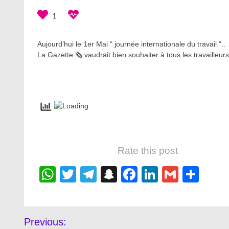
1
Aujourd’hui le 1er Mai “ journée internationale du travail “..
La Gazette 🗞️ vaudrait bien souhaiter à tous les travaille
Rate this post
WhatsApp
Twitter
Telegram
Snapchat
Facebook
LinkedIn
Gmail
Sha
Post
Previous: