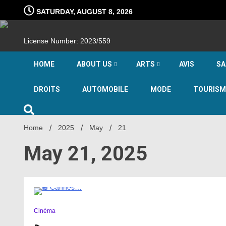
Skip
SATURDAY, AUGUST 8, 2026
to
content
License Number: 2023/559
HOME
ABOUT US
ARTS
AVIS
SA
DROITS
AUTOMOBILE
MODE
TOURISM
Home
2025
May
21
May 21, 2025
1 Minute
Cinéma