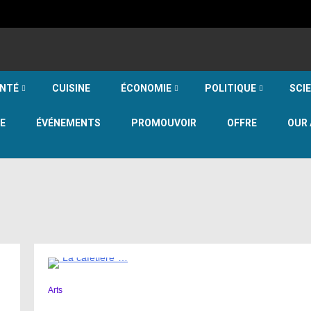
NTÉ
CUISINE
ÉCONOMIE
POLITIQUE
SCI
E
ÉVÉNEMENTS
PROMOUVOIR
OFFRE
OUR 
2 Minutes
Arts