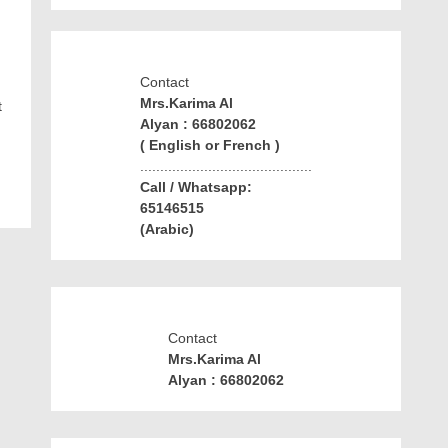
Contact
Mrs.Karima Al
t
Alyan : 66802062
( English or French )
...........................................
Call / Whatsapp:
65146515
(Arabic)
Contact
Mrs.Karima Al
Alyan : 66802062