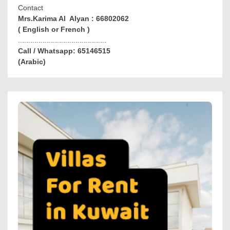
Contact
Mrs.Karima Al Alyan : 66802062
( English or French )
...........................................
Call / Whatsapp: 65146515
(Arabic)