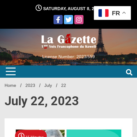
Skip
SATURDAY, AUGUST 8, 2026
to
FR
content
License Number: 2023/559
Home
2023
July
22
July 22, 2023