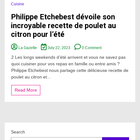
Cuisine
Philippe Etchebest dévoile son
incroyable recette de poulet au
citron pour l’été
on
La Gazette
July 22, 2023
0 Comment
Philippe
Etchebest
2 Les longs weekends d’été arrivent et vous ne savez pas
dévoile
quoi cuisiner pour vos repas en famille ou entre amis ?
son
Philippe Etchebest nous partage cette délicieuse recette de
incroyable
poulet au citron et...
recette
de
poulet
Read More
au
citron
pour
l’été
Search