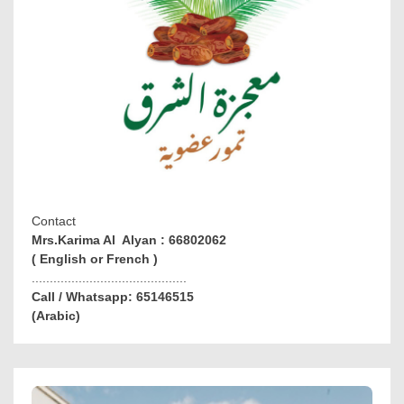
Contact
Mrs.Karima Al Alyan : 66802062
( English or French )
...........................................
Call / Whatsapp: 65146515
(Arabic)