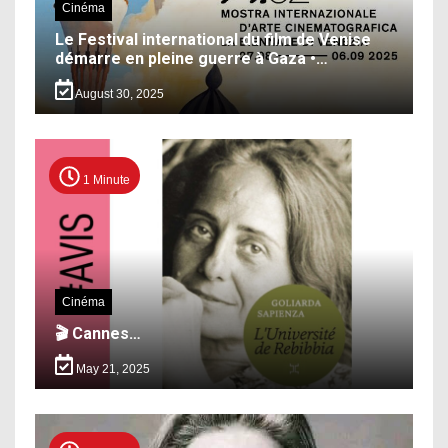
Cinéma
Le Festival international du film de Venise
démarre en pleine guerre à Gaza •…
August 30, 2025
1 Minute
Cinéma
🎬 Cannes…
May 21, 2025