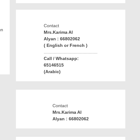
Contact
un
Mrs.Karima Al
Alyan : 66802062
( English or French )
...........................................
Call / Whatsapp:
65146515
(Arabic)
Contact
Mrs.Karima Al
Alyan : 66802062