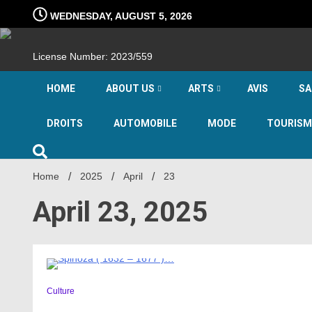
Skip
WEDNESDAY, AUGUST 5, 2026
to
content
License Number: 2023/559
HOME
ABOUT US
ARTS
AVIS
SA
DROITS
AUTOMOBILE
MODE
TOURISM
Home
2025
April
23
April 23, 2025
1 Minute
Culture