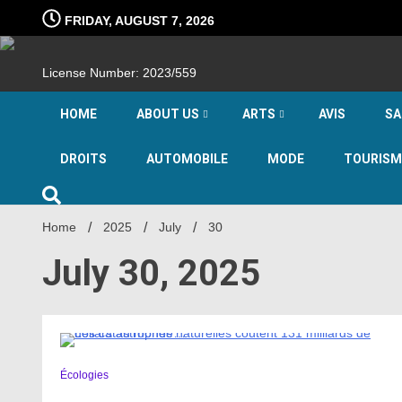
Skip
FRIDAY, AUGUST 7, 2026
to
content
License Number: 2023/559
HOME
ABOUT US
ARTS
AVIS
SA
DROITS
AUTOMOBILE
MODE
TOURISM
Home
2025
July
30
July 30, 2025
2 Minutes
Écologies