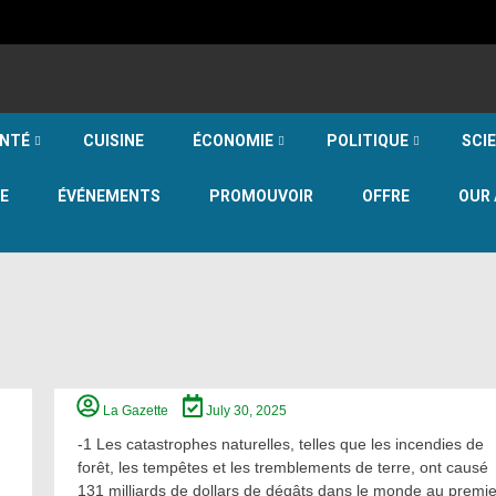
NTÉ
CUISINE
ÉCONOMIE
POLITIQUE
SCI
E
ÉVÉNEMENTS
PROMOUVOIR
OFFRE
OUR 
La Gazette
July 30, 2025
-1 Les catastrophes naturelles, telles que les incendies de
forêt, les tempêtes et les tremblements de terre, ont causé
131 milliards de dollars de dégâts dans le monde au premie