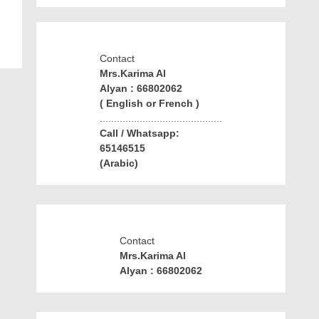
Contact
Mrs.Karima Al
Alyan : 66802062
( English or French )
...........................................
Call / Whatsapp:
65146515
(Arabic)
Contact
Mrs.Karima Al
Alyan : 66802062