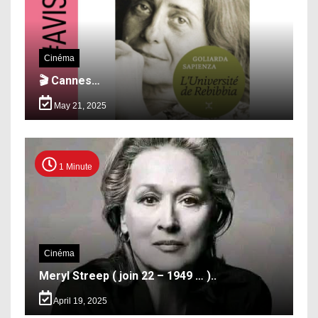
Cinéma
🎬 Cannes…
May 21, 2025
1 Minute
Cinéma
Meryl Streep ( join 22 – 1949 … )..
April 19, 2025