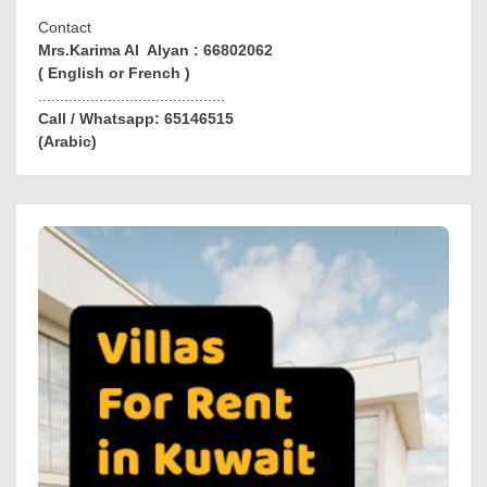
Contact
Mrs.Karima Al Alyan : 66802062
( English or French )
...........................................
Call / Whatsapp: 65146515
(Arabic)