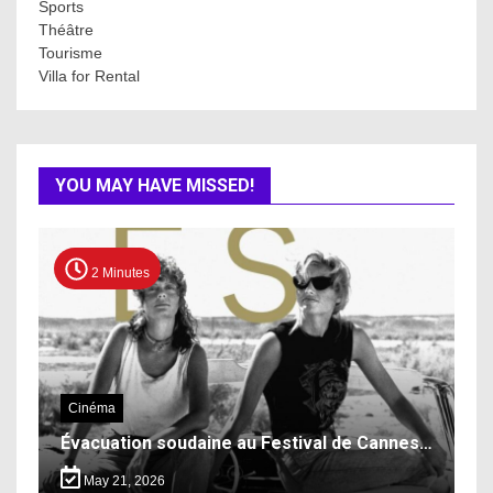
Sports
Théâtre
Tourisme
Villa for Rental
YOU MAY HAVE MISSED!
2 Minutes
Cinéma
Évacuation soudaine au Festival de Cannes…
May 21, 2026