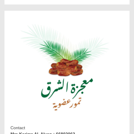
Contact
Mrs.Karima Al Alyan : 66802062