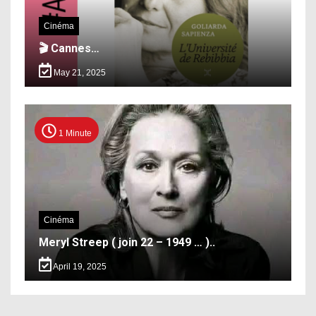
Cinéma
🎬 Cannes…
May 21, 2025
1 Minute
Cinéma
Meryl Streep ( join 22 – 1949 … )..
April 19, 2025