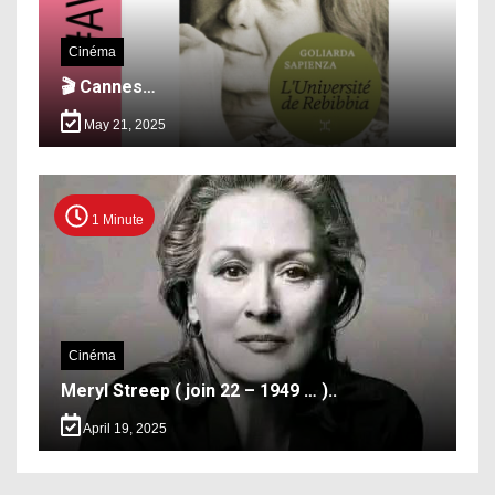
Cinéma
🎬 Cannes…
May 21, 2025
1 Minute
Cinéma
Meryl Streep ( join 22 – 1949 … )..
April 19, 2025