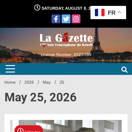
Skip
SATURDAY, AUGUST 8, 2026
to
FR
content
License Number: 2023/559
Home
2026
May
25
May 25, 2026