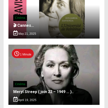
Cinéma
🎬 Cannes…
May 21, 2025
1 Minute
Cinéma
Meryl Streep ( join 22 – 1949 … )..
April 19, 2025