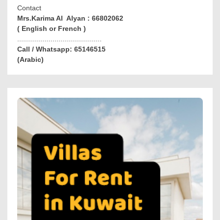
Contact
Mrs.Karima Al Alyan : 66802062
( English or French )
...........................................
Call / Whatsapp: 65146515
(Arabic)