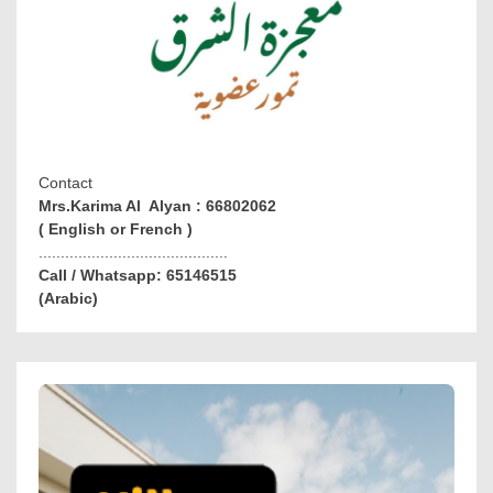
Contact
Mrs.Karima Al Alyan : 66802062
( English or French )
...........................................
Call / Whatsapp: 65146515
(Arabic)