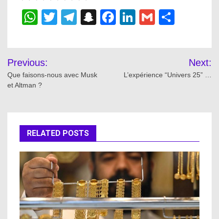
WhatsApp
Twitter
Telegram
Snapchat
Facebook
LinkedIn
Gmail
Share
Post
Previous:
Next:
navigation
Que faisons-nous avec Musk
L’expérience “Univers 25” …
et Altman ?
RELATED POSTS