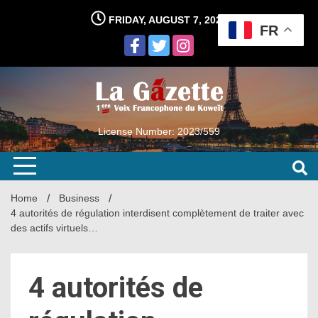
Skip
FRIDAY, AUGUST 7, 2026
to
FR
content
License Number: 2023/559
Home
Business
4 autorités de régulation interdisent complètement de traiter avec
des actifs virtuels…
4 autorités de