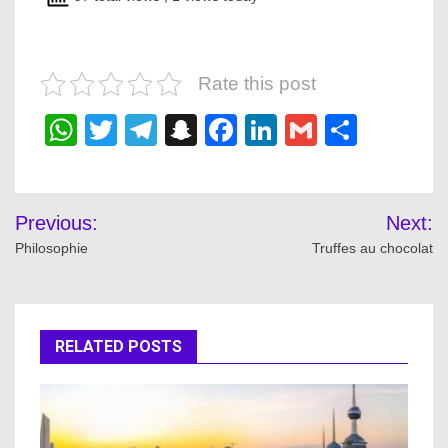
Rate this post
WhatsApp
Twitter
Telegram
Snapchat
Facebook
LinkedIn
Gmail
Share
Post
Previous:
Next:
navigation
Philosophie
Truffes au chocolat
RELATED POSTS