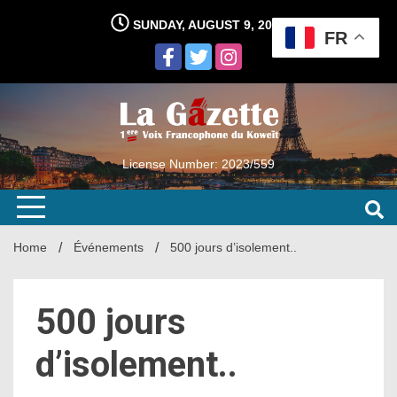
Skip
SUNDAY, AUGUST 9, 2026
to
FR
content
License Number: 2023/559
Home
Événements
500 jours d’isolement..
500 jours
d’isolement..