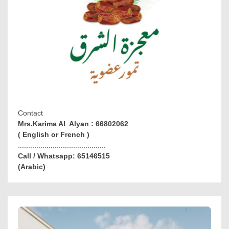
Contact
Mrs.Karima Al Alyan : 66802062
( English or French )
...........................................
Call / Whatsapp: 65146515
(Arabic)