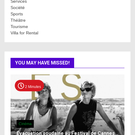
Services
Société
Sports
Théâtre
Tourisme
Villa for Rental
YOU MAY HAVE MISSED!
2 Minutes
Cinéma
Évacuation soudaine au Festival de Cannes…