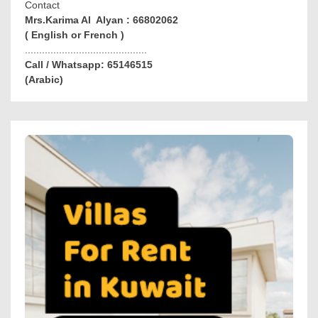
Contact
Mrs.Karima Al Alyan : 66802062
( English or French )
...........................................
Call / Whatsapp: 65146515
(Arabic)