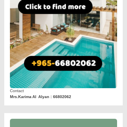
Contact
Mrs.Karima Al Alyan : 66802062