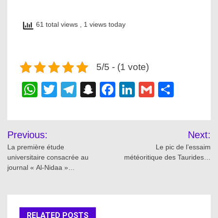
61 total views
, 1 views today
5/5 - (1 vote)
WhatsApp
Twitter
Telegram
Snapchat
Facebook
LinkedIn
Gmail
Share
Post
Previous:
Next:
navigation
La première étude
Le pic de l’essaim
universitaire consacrée au
météoritique des Taurides…
journal « Al-Nidaa »…
RELATED POSTS