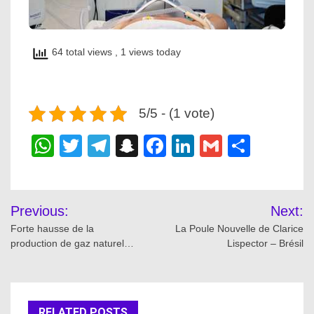
64 total views
, 1 views today
5/5 - (1 vote)
WhatsApp
Twitter
Telegram
Snapchat
Facebook
LinkedIn
Gmail
Share
Post
Previous:
Next:
navigation
Forte hausse de la
La Poule Nouvelle de Clarice
production de gaz naturel…
Lispector – Brésil
RELATED POSTS