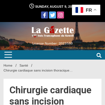
Skip
SUNDAY, AUGUST 9, 2026
to
FR
content
License Number: 2023/559
Home
Santé
Chirurgie cardiaque sans incision thoracique…
Chirurgie cardiaque
sans incision