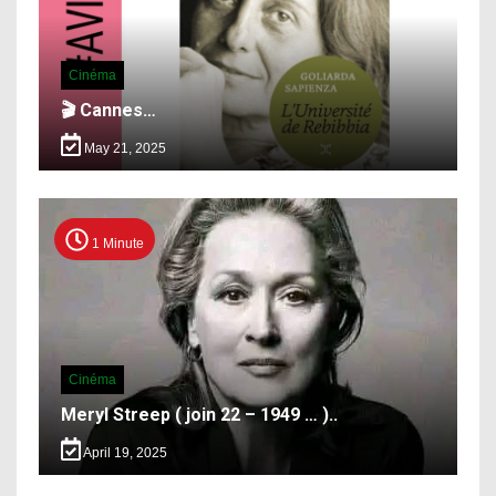
Cinéma
🎬 Cannes…
May 21, 2025
1 Minute
Cinéma
Meryl Streep ( join 22 – 1949 … )..
April 19, 2025