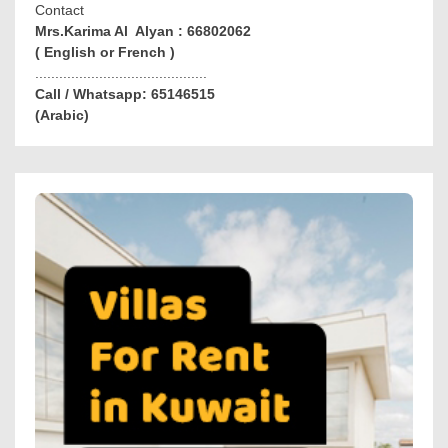
Contact
Mrs.Karima Al Alyan : 66802062
( English or French )
...........................................
Call / Whatsapp: 65146515
(Arabic)