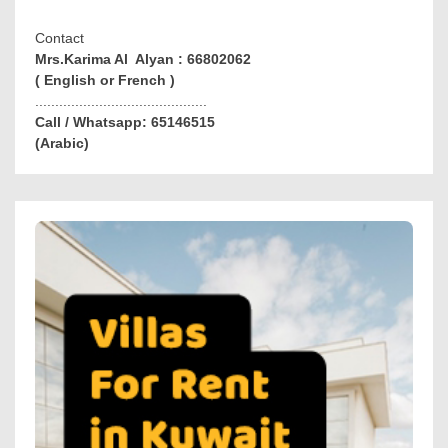
Contact
Mrs.Karima Al Alyan : 66802062
( English or French )
...........................................
Call / Whatsapp: 65146515
(Arabic)