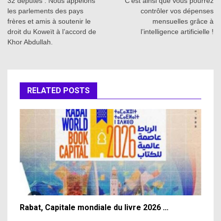
navigation
32 députés : Nous appelons
C’est ainsi que vous pourrez
les parlements des pays
contrôler vos dépenses
frères et amis à soutenir le
mensuelles grâce à
droit du Koweït à l’accord de
l’intelligence artificielle !
Khor Abdullah.
RELATED POSTS
Rabat, Capitale mondiale du livre 2026 …