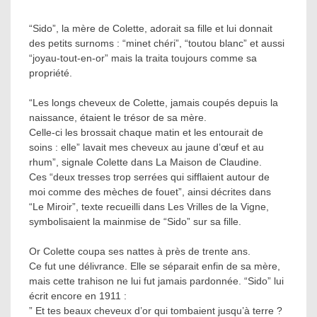
“Sido”, la mère de Colette, adorait sa fille et lui donnait
des petits surnoms : “minet chéri”, “toutou blanc” et aussi
“joyau-tout-en-or” mais la traita toujours comme sa
propriété.
“Les longs cheveux de Colette, jamais coupés depuis la
naissance, étaient le trésor de sa mère.
Celle-ci les brossait chaque matin et les entourait de
soins : elle” lavait mes cheveux au jaune d’œuf et au
rhum”, signale Colette dans La Maison de Claudine.
Ces “deux tresses trop serrées qui sifflaient autour de
moi comme des mèches de fouet”, ainsi décrites dans
“Le Miroir”, texte recueilli dans Les Vrilles de la Vigne,
symbolisaient la mainmise de “Sido” sur sa fille.
Or Colette coupa ses nattes à près de trente ans.
Ce fut une délivrance. Elle se séparait enfin de sa mère,
mais cette trahison ne lui fut jamais pardonnée. “Sido” lui
écrit encore en 1911 :
” Et tes beaux cheveux d’or qui tombaient jusqu’à terre ?