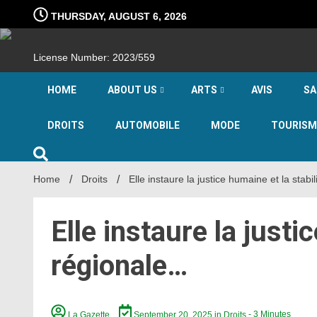
Skip
THURSDAY, AUGUST 6, 2026
to
content
License Number: 2023/559
HOME
ABOUT US
ARTS
AVIS
SA
DROITS
AUTOMOBILE
MODE
TOURISM
Home
Droits
Elle instaure la justice humaine et la stabi
Elle instaure la justi
régionale…
La Gazette
September 20, 2025
in
Droits
- 3 Minutes