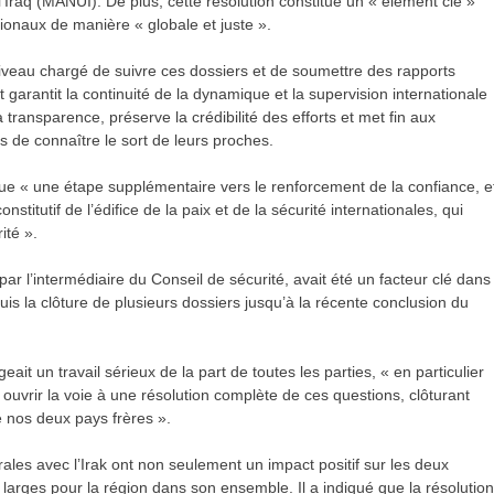
Iraq (MANUI). De plus, cette résolution constitue un « élément clé »
ionaux de manière « globale et juste ».
niveau chargé de suivre ces dossiers et de soumettre des rapports
garantit la continuité de la dynamique et la supervision internationale
 transparence, préserve la crédibilité des efforts et met fin aux
s de connaître le sort de leurs proches.
tue « une étape supplémentaire vers le renforcement de la confiance, e
itutif de l’édifice de la paix et de la sécurité internationales, qui
ité ».
par l’intermédiaire du Conseil de sécurité, avait été un facteur clé dans
puis la clôture de plusieurs dossiers jusqu’à la récente conclusion du
it un travail sérieux de la part de toutes les parties, « en particulier
t ouvrir la voie à une résolution complète de ces questions, clôturant
re nos deux pays frères ».
rales avec l’Irak ont ​​non seulement un impact positif sur les deux
larges pour la région dans son ensemble. Il a indiqué que la résolution