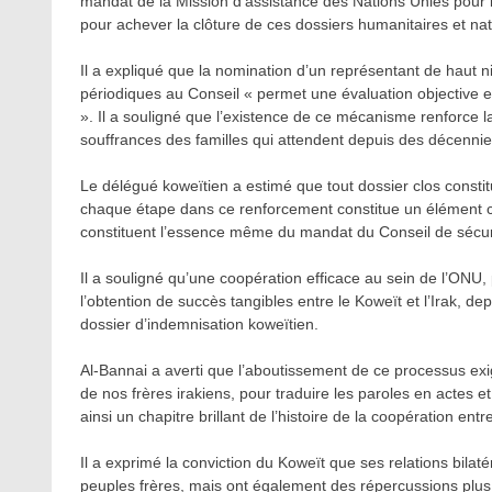
mandat de la Mission d’assistance des Nations Unies pour l’
pour achever la clôture de ces dossiers humanitaires et nat
Il a expliqué que la nomination d’un représentant de haut 
périodiques au Conseil « permet une évaluation objective et 
». Il a souligné que l’existence de ce mécanisme renforce la
souffrances des familles qui attendent depuis des décennie
Le délégué koweïtien a estimé que tout dossier clos consti
chaque étape dans ce renforcement constitue un élément const
constituent l’essence même du mandat du Conseil de sécur
Il a souligné qu’une coopération efficace au sein de l’ONU, 
l’obtention de succès tangibles entre le Koweït et l’Irak, de
dossier d’indemnisation koweïtien.
Al-Bannai a averti que l’aboutissement de ce processus exigea
de nos frères irakiens, pour traduire les paroles en actes e
ainsi un chapitre brillant de l’histoire de la coopération ent
Il a exprimé la conviction du Koweït que ses relations bilaté
peuples frères, mais ont également des répercussions plus 