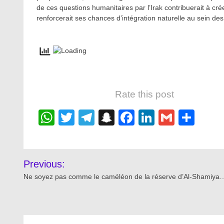
de ces questions humanitaires par l’Irak contribuerait à cr
renforcerait ses chances d’intégration naturelle au sein des
Rate this post
WhatsApp
Twitter
Telegram
Snapchat
Facebook
LinkedIn
Gmail
Sha
Post
Previous:
navigation
Ne soyez pas comme le caméléon de la réserve d’Al-Shamiya