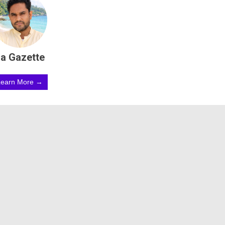
a Gazette
Learn More →