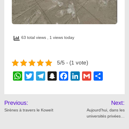
63 total views
, 1 views today
5/5 - (1 vote)
WhatsApp
Twitter
Telegram
Snapchat
Facebook
LinkedIn
Gmail
Share
Post
Previous:
Next:
navigation
Sirènes à travers le Koweït
Aujourd’hui, dans les
universités privées…