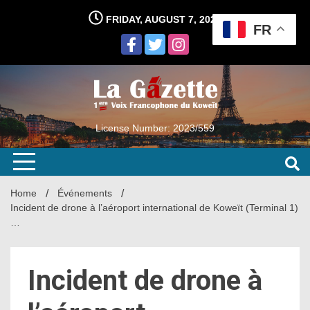
Skip
FRIDAY, AUGUST 7, 2026
to
FR
content
License Number: 2023/559
Home
Événements
Incident de drone à l’aéroport international de Koweït (Terminal 1)
…
Incident de drone à