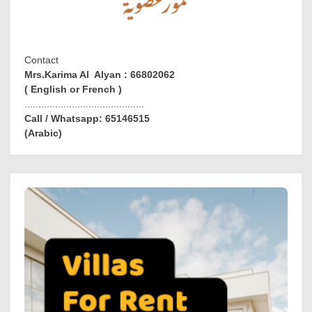
Contact
Mrs.Karima Al Alyan : 66802062
( English or French )
...........................................
Call / Whatsapp: 65146515
(Arabic)