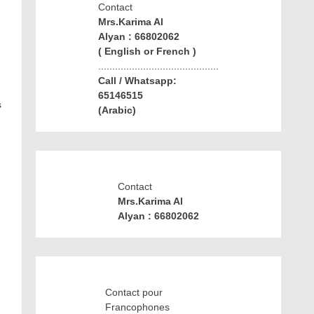
Contact
Mrs.Karima Al
Alyan : 66802062
( English or French )
...........................................
Call / Whatsapp:
65146515
s
(Arabic)
Contact
Mrs.Karima Al
Alyan : 66802062
Contact pour
Francophones