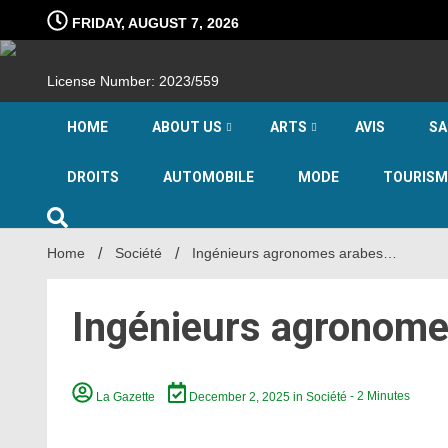
Skip
FRIDAY, AUGUST 7, 2026
to
content
License Number: 2023/559
HOME
ABOUT US
ARTS
AVIS
SA
DROITS
AUTOMOBILE
MODE
TOURISM
Home
Société
Ingénieurs agronomes arabes…
Ingénieurs agronom
La Gazette
December 2, 2025
in
Société
- 2 Minutes