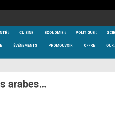
NTÉ
CUISINE
ÉCONOMIE
POLITIQUE
SCI
E
ÉVÉNEMENTS
PROMOUVOIR
OFFRE
OUR 
es arabes…