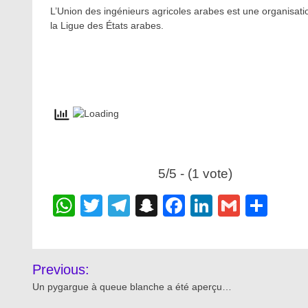
L’Union des ingénieurs agricoles arabes est une organisatio
la Ligue des États arabes.
5/5 - (1 vote)
WhatsApp
Twitter
Telegram
Snapchat
Facebook
LinkedIn
Gmail
Sha
Post
Previous:
navigation
Un pygargue à queue blanche a été aperçu…