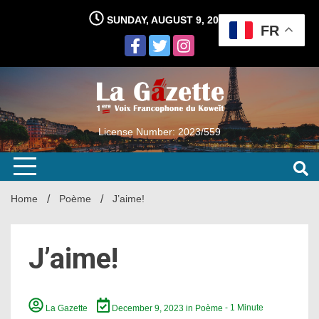
Skip
SUNDAY, AUGUST 9, 2026
to
FR
content
License Number: 2023/559
Home
Poème
J’aime!
J’aime!
La Gazette
December 9, 2023
in
Poème
- 1 Minute