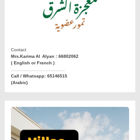
Contact
Mrs.Karima Al Alyan : 66802062
( English or French )
...........................................
Call / Whatsapp: 65146515
(Arabic)