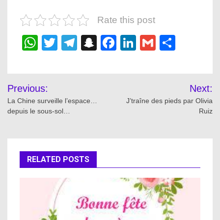
Rate this post
WhatsApp
Twitter
Telegram
Snapchat
Facebook
LinkedIn
Gmail
Share
Post
Previous:
Next:
navigation
La Chine surveille l’espace…
J’traîne des pieds par Olivia
depuis le sous-sol…
Ruiz
RELATED POSTS