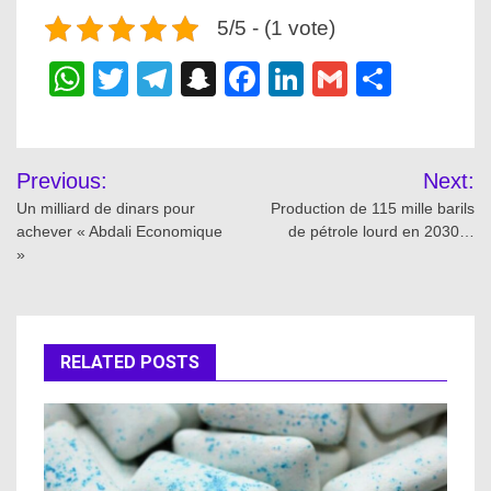
5/5 - (1 vote)
WhatsApp
Twitter
Telegram
Snapchat
Facebook
LinkedIn
Gmail
Share
Post
Previous:
Next:
navigation
Un milliard de dinars pour
Production de 115 mille barils
achever « Abdali Economique
de pétrole lourd en 2030…
»
RELATED POSTS