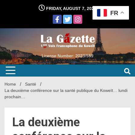
Skip
FRIDAY, AUGUST 7, 2026
to
FR
content
License Number: 2023/559
Home
Santé
La deuxième conférence sur la santé publique du Koweït… lundi
prochain…
La deuxième