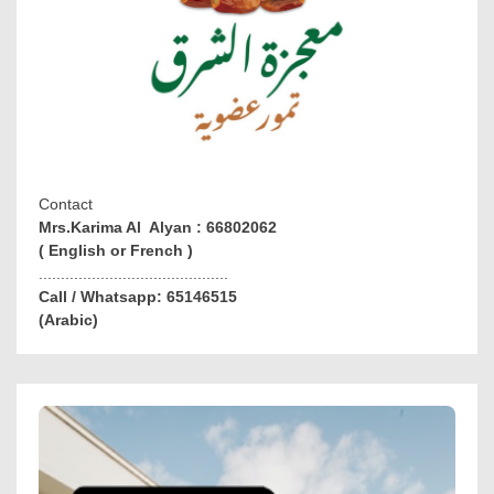
Contact
Mrs.Karima Al Alyan : 66802062
( English or French )
...........................................
Call / Whatsapp: 65146515
(Arabic)