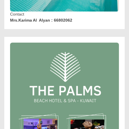
Contact
Mrs.Karima Al Alyan : 66802062