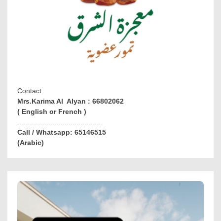
Contact
Mrs.Karima Al Alyan : 66802062
( English or French )
...........................................
Call / Whatsapp: 65146515
(Arabic)