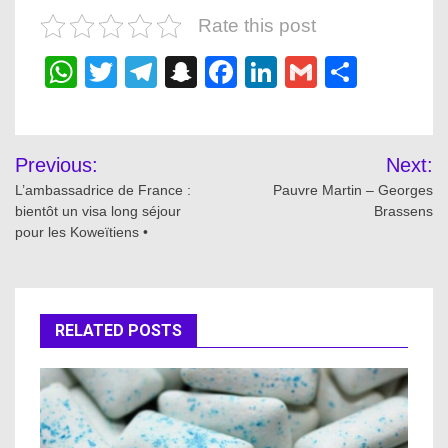
Rate this post
WhatsApp
Twitter
Telegram
Snapchat
Facebook
LinkedIn
Gmail
Share
Post
Previous:
Next:
navigation
L’ambassadrice de France :
Pauvre Martin – Georges
bientôt un visa long séjour
Brassens
pour les Koweïtiens •
RELATED POSTS