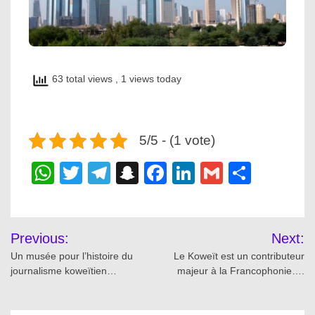
63 total views
, 1 views today
5/5 - (1 vote)
WhatsApp
Twitter
Telegram
Snapchat
Facebook
LinkedIn
Gmail
Share
Post
Previous:
Next:
navigation
Un musée pour l’histoire du
Le Koweït est un contributeur
journalisme koweïtien…
majeur à la Francophonie….