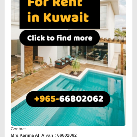
Contact
Mrs.Karima Al Alyan : 66802062