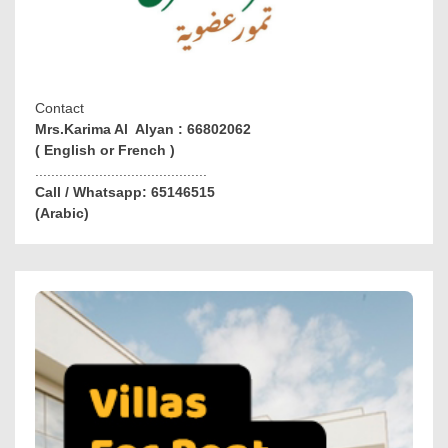
Contact
Mrs.Karima Al Alyan : 66802062
( English or French )
...........................................
Call / Whatsapp: 65146515
(Arabic)