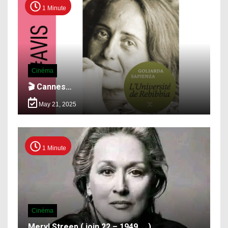
1 Minute
Cinéma
🎬 Cannes…
May 21, 2025
1 Minute
Cinéma
Meryl Streep ( join 22 – 1949 … )..