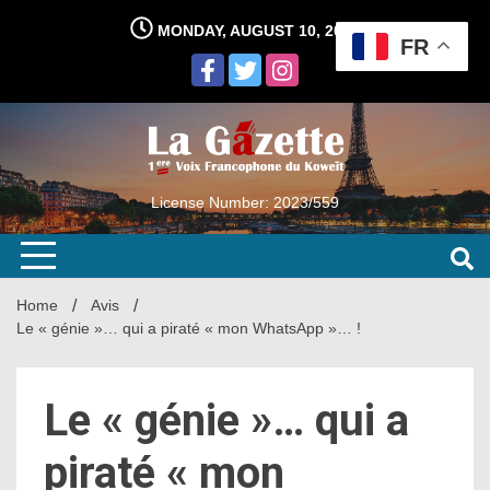
Skip
MONDAY, AUGUST 10, 2026
to
FR
content
License Number: 2023/559
Home
Avis
Le « génie »… qui a piraté « mon WhatsApp »… !
Le « génie »… qui a
piraté « mon