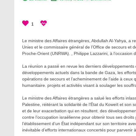
1
Le ministre des Affaires étrangères, Abdullah Al-Yahya, a r
Unies et le commissaire général de l’Office de secours et d
Proche-Orient (UNRWA). , Philippe Lazzarini, à l’occasion de 
La réunion a passé en revue les derniers développements dan
développements actuels dans la bande de Gaza, les efforts 
opérations de secours et l’acheminement de l’aide à ceux qu
humanitaire. projets et activités visant à soulager les souf
Le ministre des Affaires étrangères a salué les efforts inlas
Palestine, réitérant la solidarité de l’État du Koweït et so
et de leur exacerbation qui en résultent. des développements
contre l’occupation israélienne pour obtenir tous ses droits 
l’établissement d’un État indépendant sur son territoire av
inévitable d’efforts internationaux concertés pour parvenir à