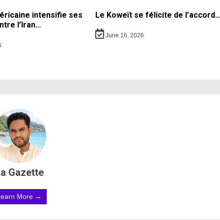
ricaine intensifie ses
Le Koweït se félicite de l’accord
ntre l’Iran…
June 16, 2026
6
a Gazette
Learn More →