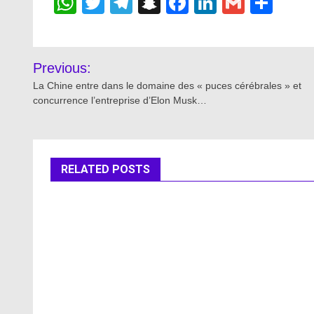
WhatsApp
Twitter
Telegram
Snapchat
Facebook
LinkedIn
Gmail
Sha
Post
Previous:
navigation
La Chine entre dans le domaine des « puces cérébrales » et
concurrence l’entreprise d’Elon Musk…
RELATED POSTS