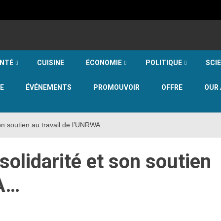
NTÉ
CUISINE
ÉCONOMIE
POLITIQUE
SCI
E
ÉVÉNEMENTS
PROMOUVOIR
OFFRE
OUR 
son soutien au travail de l’UNRWA…
solidarité et son soutien
WA…