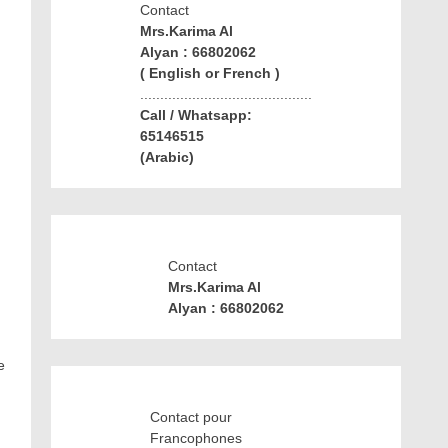
Contact
Mrs.Karima Al
Alyan : 66802062
( English or French )
...........................................
Call / Whatsapp:
65146515
(Arabic)
Contact
Mrs.Karima Al
Alyan : 66802062
e
Contact pour
Francophones