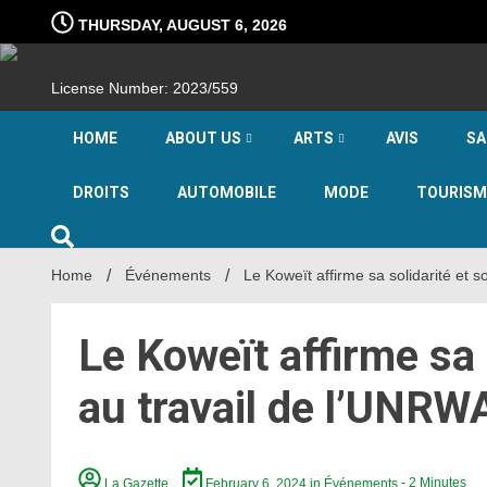
Skip
THURSDAY, AUGUST 6, 2026
to
content
License Number: 2023/559
HOME
ABOUT US
ARTS
AVIS
SA
DROITS
AUTOMOBILE
MODE
TOURISM
Home
Événements
Le Koweït affirme sa solidarité et 
Le Koweït affirme sa 
au travail de l’UNR
La Gazette
February 6, 2024
in
Événements
- 2 Minutes