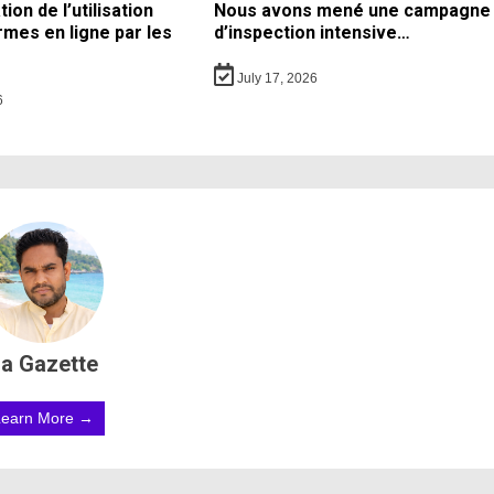
on de l’utilisation
Nous avons mené une campagne
rmes en ligne par les
d’inspection intensive…
July 17, 2026
6
a Gazette
Learn More →