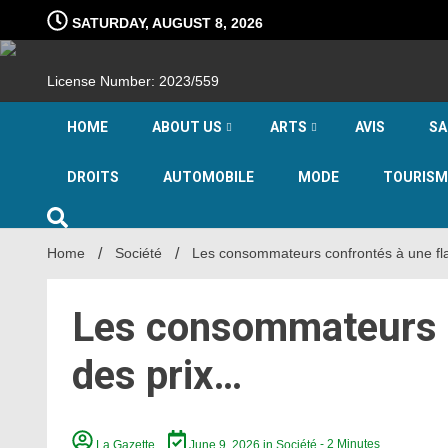
Skip
SATURDAY, AUGUST 8, 2026
to
content
License Number: 2023/559
HOME
ABOUT US
ARTS
AVIS
SA
DROITS
AUTOMOBILE
MODE
TOURISM
Home
Société
Les consommateurs confrontés à une f
Les consommateurs c
des prix…
La Gazette
June 9, 2026
in
Société
- 2 Minutes