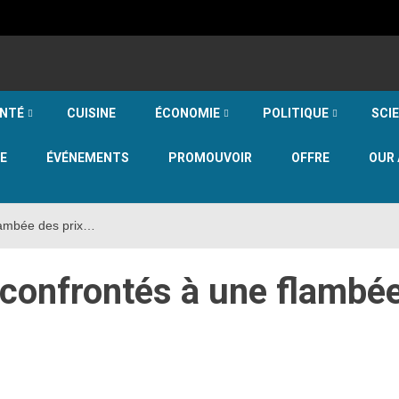
NTÉ
CUISINE
ÉCONOMIE
POLITIQUE
SCI
E
ÉVÉNEMENTS
PROMOUVOIR
OFFRE
OUR 
lambée des prix…
onfrontés à une flambé