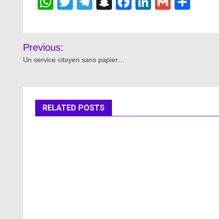
WhatsApp
Twitter
Telegram
Snapchat
Facebook
LinkedIn
Gmail
Sha
Post
Previous:
navigation
Un service citoyen sans papier…
RELATED POSTS