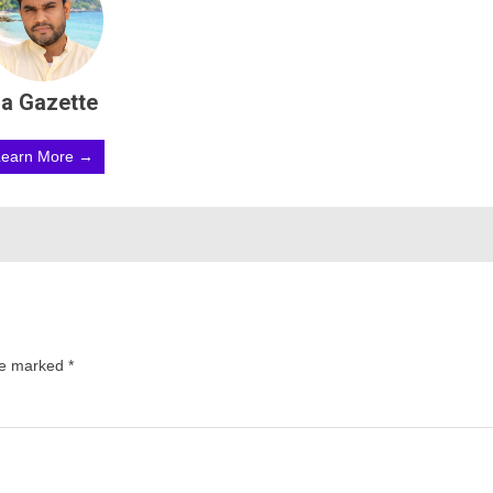
a Gazette
Learn More →
are marked
*