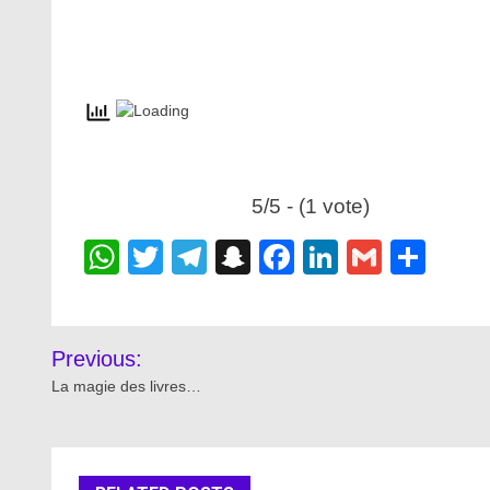
5/5 - (1 vote)
WhatsApp
Twitter
Telegram
Snapchat
Facebook
LinkedIn
Gmail
Sha
Post
Previous:
navigation
La magie des livres…