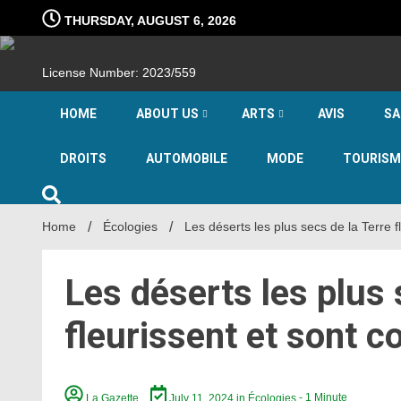
Skip
THURSDAY, AUGUST 6, 2026
to
content
License Number: 2023/559
HOME
ABOUT US
ARTS
AVIS
SA
DROITS
AUTOMOBILE
MODE
TOURISM
Home
Écologies
Les déserts les plus secs de la Terre f
Les déserts les plus 
fleurissent et sont c
La Gazette
July 11, 2024
in
Écologies
- 1 Minute