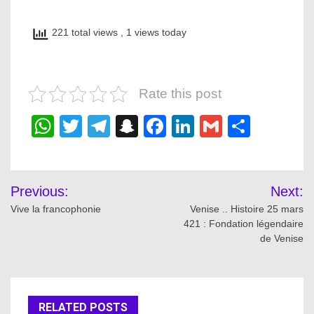
221 total views
, 1 views today
Rate this post
WhatsApp
Twitter
Telegram
Snapchat
Facebook
LinkedIn
Gmail
Share
Post
Previous:
Next:
navigation
Vive la francophonie
Venise .. Histoire 25 mars
421 : Fondation légendaire
de Venise
RELATED POSTS