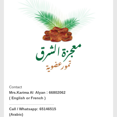
Contact
Mrs.Karima Al Alyan : 66802062
( English or French )
...........................................
Call / Whatsapp: 65146515
(Arabic)