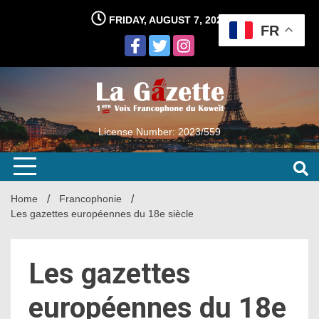
Skip
FRIDAY, AUGUST 7, 2026
to
FR
content
License Number: 2023/559
Home
Francophonie
Les gazettes européennes du 18e siècle
Les gazettes
européennes du 18e