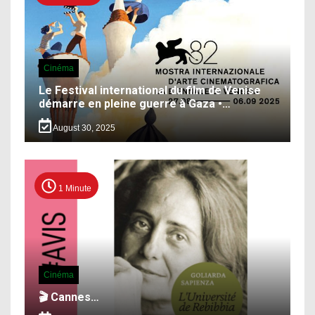
Cinéma
Le Festival international du film de Venise
démarre en pleine guerre à Gaza •…
August 30, 2025
1 Minute
Cinéma
🎬 Cannes…