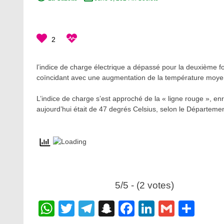
2
l’indice de charge électrique a dépassé pour la deuxième f
coïncidant avec une augmentation de la température moye
L’indice de charge s’est approché de la « ligne rouge »,
aujourd’hui était de 47 degrés Celsius, selon le Département 
5/5 - (2 votes)
WhatsApp
Twitter
Telegram
Snapchat
Facebook
LinkedIn
Gmail
Sha