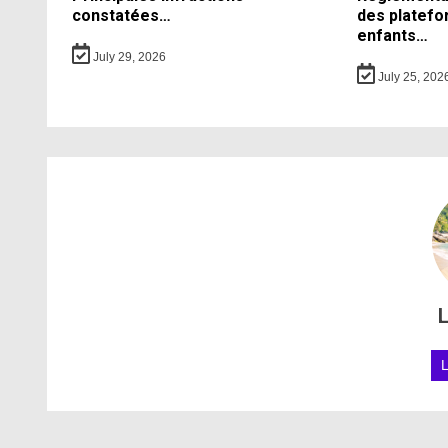
constatées…
des platefo
enfants…
July 29, 2026
July 25, 202
L