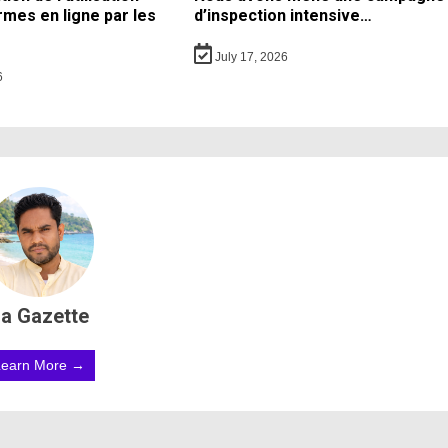
rmes en ligne par les
d’inspection intensive…
July 17, 2026
6
a Gazette
Learn More →