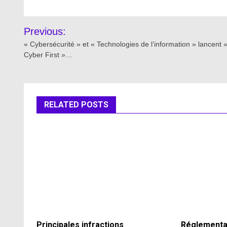
Post
Previous:
navigation
« Cybersécurité » et « Technologies de l’information » lancent 
Cyber ​​​​First »…
RELATED POSTS
Principales infractions
Réglementati