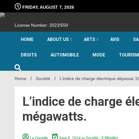
Skip
FRIDAY, AUGUST 7, 2026
to
content
License Number: 2023/559
HOME
ABOUT US
ARTS
AVIS
SA
DROITS
AUTOMOBILE
MODE
TOURISM
Home
Société
L’indice de charge électrique dépasse 
L’indice de charge é
mégawatts.
La Gazette
June 6, 2024
in
Société
- 0 Minutes