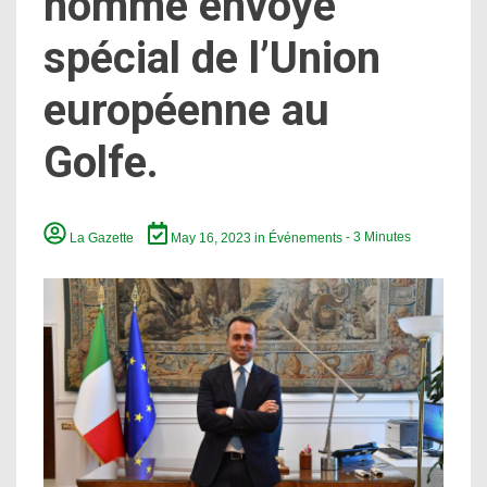
nommé envoyé
spécial de l’Union
européenne au
Golfe.
La Gazette
May 16, 2023
in
Événements
- 3 Minutes