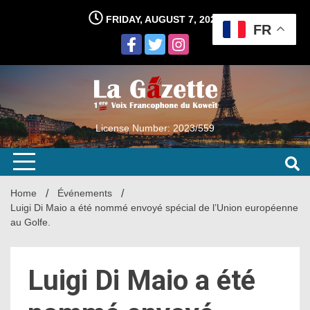
Skip
FRIDAY, AUGUST 7, 2026
to
FR
content
License Number: 2023/559
Home
Événements
Luigi Di Maio a été nommé envoyé spécial de l’Union européenne
au Golfe.
Luigi Di Maio a été