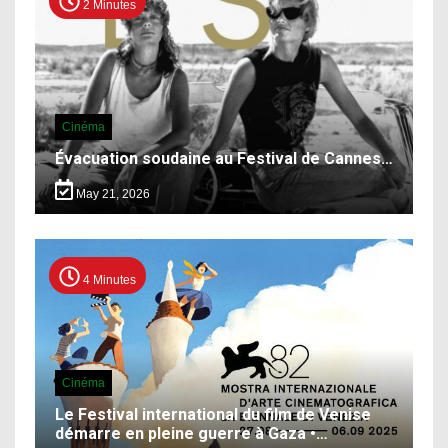
2 Minutes
Cinéma
Évacuation soudaine au Festival de Cannes…
May 21, 2026
4 Minutes
Cinéma
Le Festival international du film de Venise
démarre en pleine guerre à Gaza •…