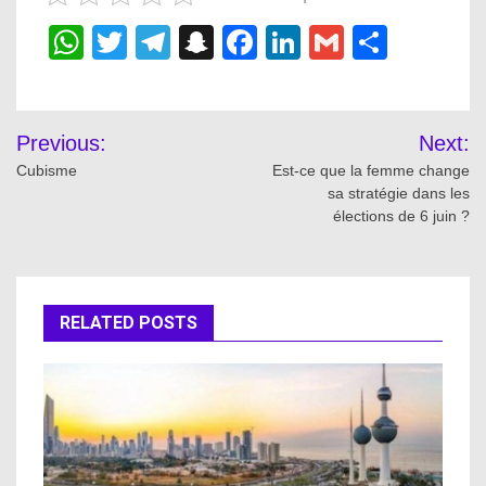
WhatsApp
Twitter
Telegram
Snapchat
Facebook
LinkedIn
Gmail
Share
Post
Previous:
Next:
navigation
Cubisme
Est-ce que la femme change
sa stratégie dans les
élections de 6 juin ?
RELATED POSTS