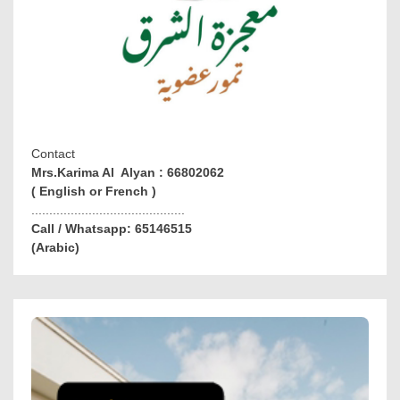
Contact
Mrs.Karima Al Alyan : 66802062
( English or French )
...........................................
Call / Whatsapp: 65146515
(Arabic)