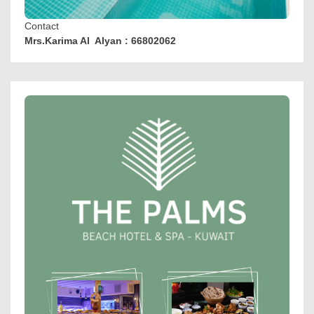
Contact
Mrs.Karima Al Alyan : 66802062