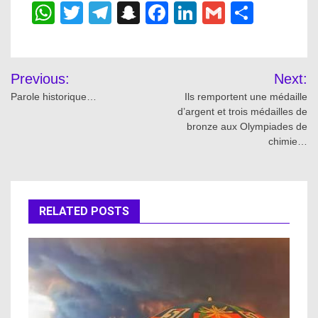
WhatsApp
Twitter
Telegram
Snapchat
Facebook
LinkedIn
Gmail
Share
Post
Previous:
Next:
navigation
Parole historique…
Ils remportent une médaille
d’argent et trois médailles de
bronze aux Olympiades de
chimie…
RELATED POSTS