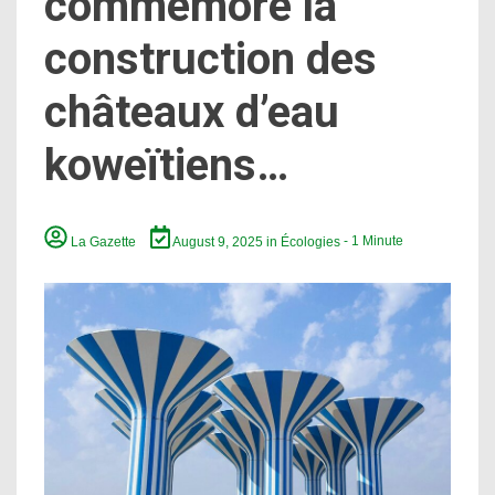
commémore la
construction des
châteaux d’eau
koweïtiens…
La Gazette
August 9, 2025
in
Écologies
- 1 Minute