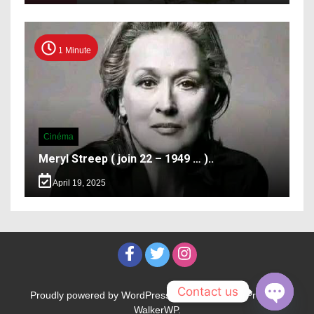
1 Minute
Cinéma
Meryl Streep ( join 22 – 1949 … )..
April 19, 2025
Contact us
Proudly powered by WordPress
|
Theme: WalkerPress by
WalkerWP
.