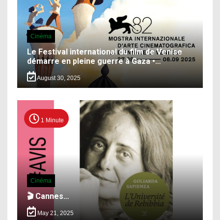
Cinéma
Le Festival international du film de Venise
démarre en pleine guerre à Gaza •…
August 30, 2025
1 Minute
Cinéma
🎬 Cannes…
May 21, 2025