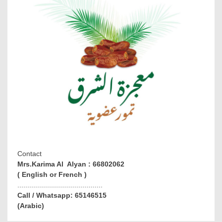
Contact
Mrs.Karima Al Alyan : 66802062
( English or French )
...........................................
Call / Whatsapp: 65146515
(Arabic)