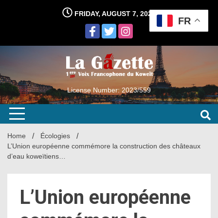
Skip
FRIDAY, AUGUST 7, 2026
to
FR
content
License Number: 2023/559
Home
Écologies
L’Union européenne commémore la construction des châteaux
d’eau koweïtiens…
L’Union européenne