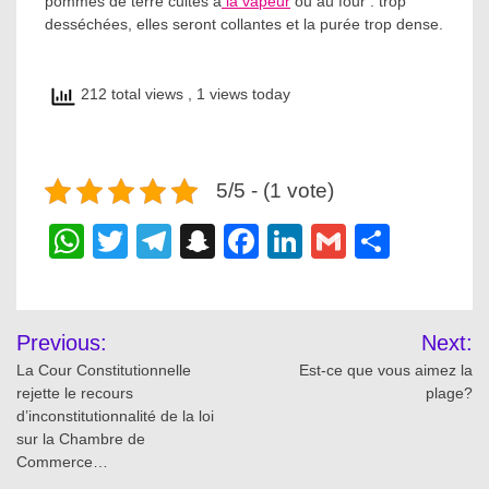
pommes de terre cuites à
la vapeur
ou au four : trop
desséchées, elles seront collantes et la purée trop dense.
212 total views
, 1 views today
5/5 - (1 vote)
WhatsApp
Twitter
Telegram
Snapchat
Facebook
LinkedIn
Gmail
Share
Post
Previous:
Next:
navigation
La Cour Constitutionnelle
Est-ce que vous aimez la
rejette le recours
plage?
d’inconstitutionnalité de la loi
sur la Chambre de
Commerce…