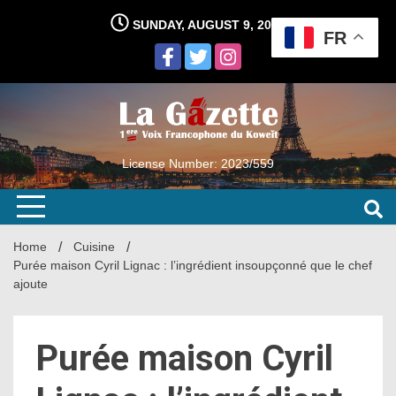
Skip
SUNDAY, AUGUST 9, 2026
to
FR
content
License Number: 2023/559
Home
Cuisine
Purée maison Cyril Lignac : l’ingrédient insoupçonné que le chef
ajoute
Purée maison Cyril