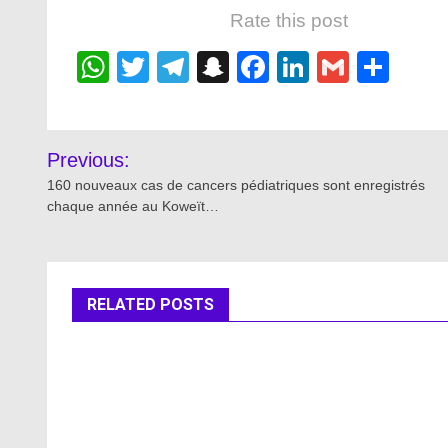
Rate this post
WhatsApp
Twitter
Telegram
Snapchat
Facebook
LinkedIn
Gmail
Sha
Post
Previous:
navigation
160 nouveaux cas de cancers pédiatriques sont enregistrés
chaque année au Koweït…
RELATED POSTS