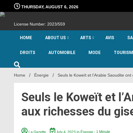
Skip
THURSDAY, AUGUST 6, 2026
to
content
License Number: 2023/559
HOME
ABOUT US
ARTS
AVIS
SA
DROITS
AUTOMOBILE
MODE
TOURISM
Home
Énergie
Seuls le Koweït et l’Arabie Saoudite on
Seuls le Koweït et l’A
aux richesses du gi
La Gazette
July 4, 2023
in
Énergie
- 1 Minute