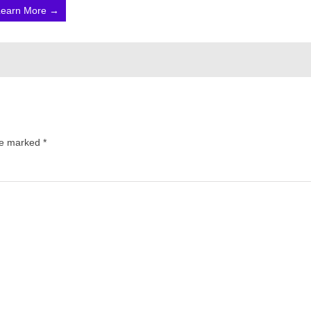
Learn More →
are marked
*