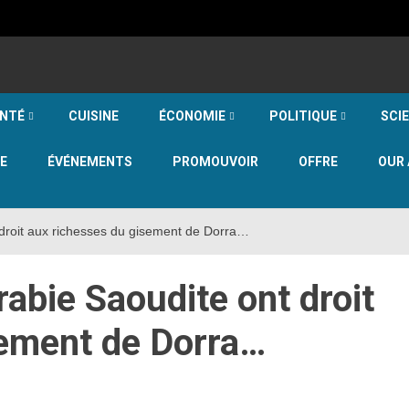
NTÉ
CUISINE
ÉCONOMIE
POLITIQUE
SCI
E
ÉVÉNEMENTS
PROMOUVOIR
OFFRE
OUR 
t droit aux richesses du gisement de Dorra…
rabie Saoudite ont droit
sement de Dorra…